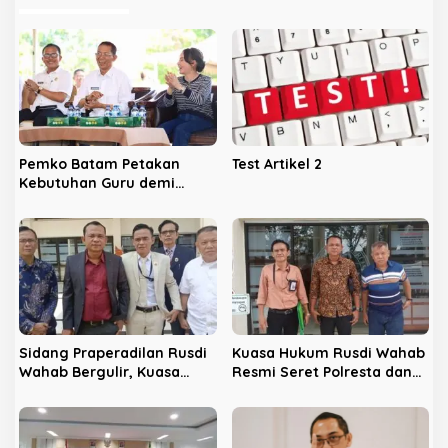
a
s
i
p
o
s
Pemko Batam Petakan
Test Artikel 2
Kebutuhan Guru demi
Kebijakan Pendidikan
Berbasis Data
Sidang Praperadilan Rusdi
Kuasa Hukum Rusdi Wahab
Wahab Bergulir, Kuasa
Resmi Seret Polresta dan
Hukum Optimis Uji Fakta di
Kejari Jambi ke
Tahap Pembuktian
Praperadilan