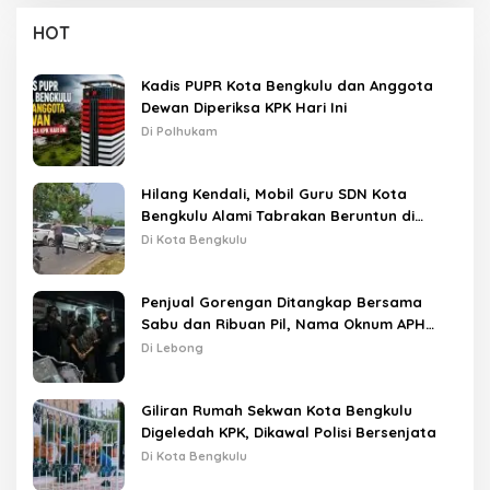
HOT
Kadis PUPR Kota Bengkulu dan Anggota
Dewan Diperiksa KPK Hari Ini
Di Polhukam
Hilang Kendali, Mobil Guru SDN Kota
Bengkulu Alami Tabrakan Beruntun di
Lampu Merah
Di Kota Bengkulu
Penjual Gorengan Ditangkap Bersama
Sabu dan Ribuan Pil, Nama Oknum APH
Disebut Saat Interogasi
Di Lebong
Giliran Rumah Sekwan Kota Bengkulu
Digeledah KPK, Dikawal Polisi Bersenjata
Di Kota Bengkulu