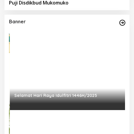
Puji Disdikbud Mukomuko
Banner
Selamat Hari Raya Idulfitri 1446H/2025
P
Ra