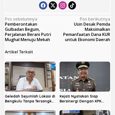
N
Pos sebelumnya
Pos berikutnya
Pemberontakan
Usin Desak Pemda
a
Gulbadan Begum,
Maksimalkan
v
Perjalanan Berani Putri
Pemanfaatan Dana KUR
Mughal Menuju Mekah
untuk Ekonomi Daerah
i
g
Artikel Terkait
a
s
i
p
o
s
Geledah Sejumlah Lokasi di
Kejati Nyatakan Siap
Bengkulu Tanpa Tersangka,
Bersinergi Dengan KPK
LPHB Minta KPK Terbuka
Berantas Korupsi di
Bengkulu