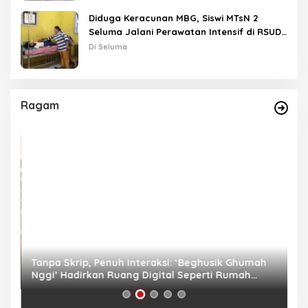
Diduga Keracunan MBG, Siswi MTsN 2
Seluma Jalani Perawatan Intensif di RSUD
Tais
Di Seluma
Ragam
as
Tanpa Skrip, Penuh Interaksi: ‘Beghusik Ghumah
W
Nggi’ Hadirkan Ruang Digital Seperti Rumah
Us
Sendiri