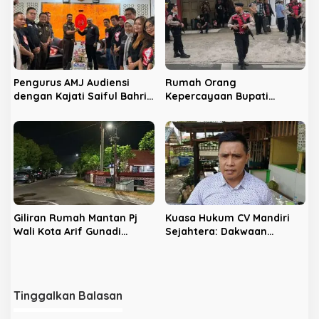
Pengurus AMJ Audiensi
Rumah Orang
dengan Kajati Saiful Bahri
Kepercayaan Bupati
Siregar
Nonaktif Rejang Lebong
Digeledah KPK
Giliran Rumah Mantan Pj
Kuasa Hukum CV Mandiri
Wali Kota Arif Gunadi
Sejahtera: Dakwaan
Digeledah KPK, Sinyal
Kepada Latifa Terbukti,
Pengusutan Meluas
Perkara Lain Tetap Lanjut
Tinggalkan Balasan