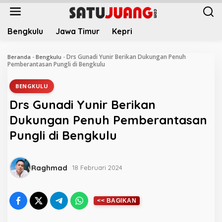
L
e
w
Bengkulu
Jawa Timur
Kepri
a
t
i
Drs Gunadi Yunir Berikan Dukungan Penuh
Beranda
-
Bengkulu
-
k
Pemberantasan Pungli di Bengkulu
e
k
BENGKULU
o
Drs Gunadi Yunir Berikan
n
t
Dukungan Penuh Pemberantasan
e
Pungli di Bengkulu
n
Raghmad
18 Februari 2024