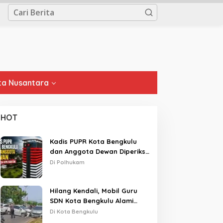
a Nusantara
HOT
Kadis PUPR Kota Bengkulu
dan Anggota Dewan Diperiksa
KPK Hari Ini
Di Polhukam
Hilang Kendali, Mobil Guru
SDN Kota Bengkulu Alami
Tabrakan Beruntun di Lampu
Di Kota Bengkulu
Merah