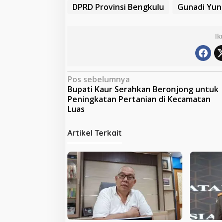
DPRD Provinsi Bengkulu
Gunadi Yun
Ik
N
Pos sebelumnya
Bupati Kaur Serahkan Beronjong untuk
a
Peningkatan Pertanian di Kecamatan
v
Luas
i
Artikel Terkait
g
a
s
i
p
o
s