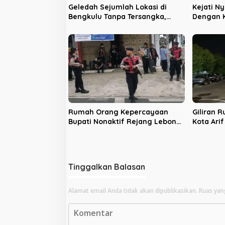
Geledah Sejumlah Lokasi di
Kejati N
Bengkulu Tanpa Tersangka,
Dengan K
LPHB Minta KPK Terbuka
Bengkul
Rumah Orang Kepercayaan
Giliran 
Bupati Nonaktif Rejang Lebong
Kota Ari
Digeledah KPK
Sinyal P
Tinggalkan Balasan
Alamat email Anda tidak akan dipublikasikan.
Ruas yan