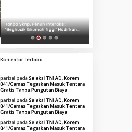
Tanpa Skrip, Penuh Interaksi:
Waspada! Gaya Hi
‘Beghusik Ghumah Nggi’ Hadirkan
Obesitas di Usia Pr
Ruang Digital Seperti Rumah Sendiri
Cara Mengatasiny
Komentar Terbaru
parizal
pada
Seleksi TNI AD, Korem
041/Gamas Tegaskan Masuk Tentara
Gratis Tanpa Pungutan Biaya
parizal
pada
Seleksi TNI AD, Korem
041/Gamas Tegaskan Masuk Tentara
Gratis Tanpa Pungutan Biaya
parizal
pada
Seleksi TNI AD, Korem
041/Gamas Tegaskan Masuk Tentara