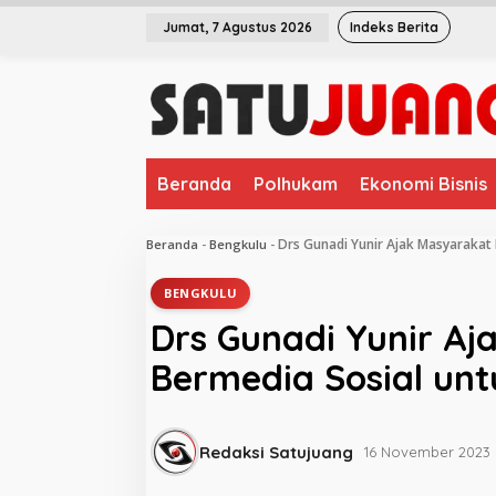
L
Jumat, 7 Agustus 2026
Indeks Berita
e
w
a
t
i
k
e
Beranda
Polhukam
Ekonomi Bisnis
k
o
n
Drs Gunadi Yunir Ajak Masyarakat 
Beranda
-
Bengkulu
-
t
e
BENGKULU
n
Drs Gunadi Yunir Aj
Bermedia Sosial unt
Redaksi Satujuang
16 November 2023