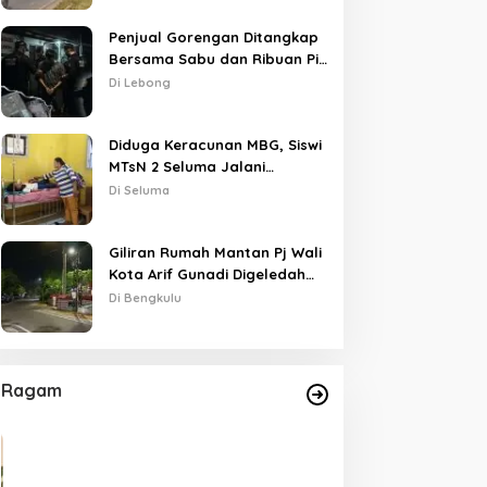
Penjual Gorengan Ditangkap
Bersama Sabu dan Ribuan Pil,
Nama Oknum APH Disebut
Di Lebong
Saat Interogasi
Diduga Keracunan MBG, Siswi
MTsN 2 Seluma Jalani
Perawatan Intensif di RSUD
Di Seluma
Tais
Giliran Rumah Mantan Pj Wali
Kota Arif Gunadi Digeledah
KPK, Sinyal Pengusutan
Di Bengkulu
Meluas
Ragam