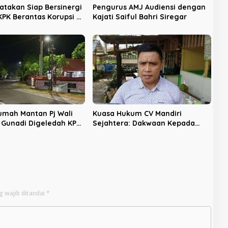
yatakan Siap Bersinergi
Pengurus AMJ Audiensi dengan
PK Berantas Korupsi di
Kajati Saiful Bahri Siregar
u
Rumah Mantan Pj Wali
Kuasa Hukum CV Mandiri
f Gunadi Digeledah KPK,
Sejahtera: Dakwaan Kepada
engusutan Meluas
Latifa Terbukti, Perkara Lain
Tetap Lanjut
g wajib ditandai
*