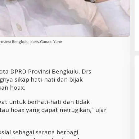
Cara Efektif Mengelola Waktu untuk
Produktivitas Maksimal
vinsi Bengkulu, daris.Gunadi Yunir
ta DPRD Provinsi Bengkulu, Drs
ya sikap hati-hati dan bijak
kan hoax.
at untuk berhati-hati dan tidak
atau hoax yang dapat merugikan,” ujar
sial sebagai sarana berbagi