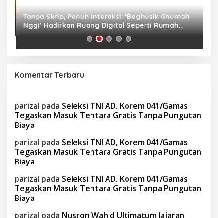
as
Tanpa Skrip, Penuh Interaksi: ‘Beghusik Ghumah
W
Nggi’ Hadirkan Ruang Digital Seperti Rumah
Us
Sendiri
Komentar Terbaru
parizal
pada
Seleksi TNI AD, Korem 041/Gamas
Tegaskan Masuk Tentara Gratis Tanpa Pungutan
Biaya
parizal
pada
Seleksi TNI AD, Korem 041/Gamas
Tegaskan Masuk Tentara Gratis Tanpa Pungutan
Biaya
parizal
pada
Seleksi TNI AD, Korem 041/Gamas
Tegaskan Masuk Tentara Gratis Tanpa Pungutan
Biaya
parizal
pada
Nusron Wahid Ultimatum Jajaran