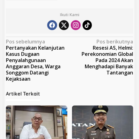
Ikuti Kami
N
Pos sebelumnya
Pos berikutnya
Pertanyakan Kelanjutan
Resesi AS, Helmi:
a
Kasus Dugaan
Perekonomian Global
v
Penyalahgunaan
Pada 2024 Akan
Anggaran Desa, Warga
Menghadapi Banyak
i
Songgom Datangi
Tantangan
g
Kejaksaan
a
s
Artikel Terkait
i
p
o
s