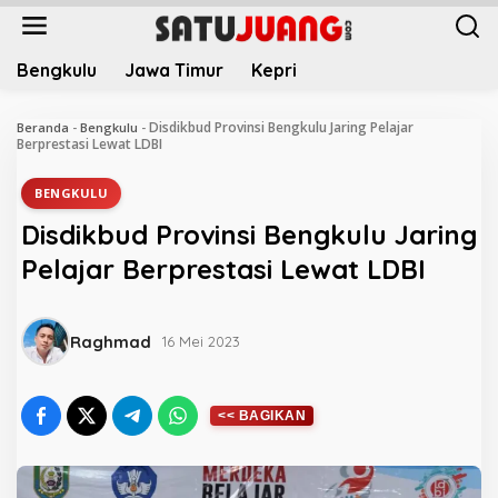
L
e
w
Bengkulu
Jawa Timur
Kepri
a
t
i
Disdikbud Provinsi Bengkulu Jaring Pelajar
Beranda
-
Bengkulu
-
k
Berprestasi Lewat LDBI
e
k
BENGKULU
o
Disdikbud Provinsi Bengkulu Jaring
n
t
Pelajar Berprestasi Lewat LDBI
e
n
Raghmad
16 Mei 2023