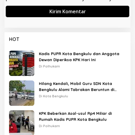
HOT
Kadis PUPR Kota Bengkulu dan Anggota
Dewan Diperiksa KPK Hari Ini
Di Polhukam
Hilang Kendali, Mobil Guru SDN Kota
Bengkulu Alami Tabrakan Beruntun di
Lampu Merah
Di Kota Bengkulu
KPK Beberkan Asal-usul Rp4 Miliar di
Rumah Kadis PUPR Kota Bengkulu
Di Polhukam