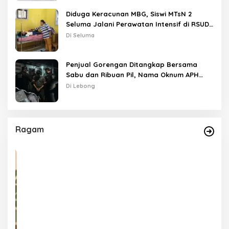
Diduga Keracunan MBG, Siswi MTsN 2
Seluma Jalani Perawatan Intensif di RSUD
Tais
Di Seluma
Penjual Gorengan Ditangkap Bersama
Sabu dan Ribuan Pil, Nama Oknum APH
Disebut Saat Interogasi
Di Lebong
Ragam