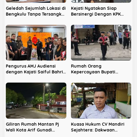
Geledah Sejumlah Lokasi di
Kejati Nyatakan Siap
Bengkulu Tanpa Tersangka,
Bersinergi Dengan KPK
LPHB Minta KPK Terbuka
Berantas Korupsi di
Bengkulu
Pengurus AMJ Audiensi
Rumah Orang
dengan Kajati Saiful Bahri
Kepercayaan Bupati
Siregar
Nonaktif Rejang Lebong
Digeledah KPK
Giliran Rumah Mantan Pj
Kuasa Hukum CV Mandiri
Wali Kota Arif Gunadi
Sejahtera: Dakwaan
Digeledah KPK, Sinyal
Kepada Latifa Terbukti,