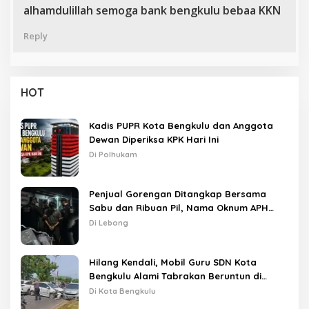
alhamdulillah semoga bank bengkulu bebaa KKN
Reply
HOT
Kadis PUPR Kota Bengkulu dan Anggota
Dewan Diperiksa KPK Hari Ini
Di Polhukam
Penjual Gorengan Ditangkap Bersama
Sabu dan Ribuan Pil, Nama Oknum APH
Disebut Saat Interogasi
Di Lebong
Hilang Kendali, Mobil Guru SDN Kota
Bengkulu Alami Tabrakan Beruntun di
Lampu Merah
Di Kota Bengkulu