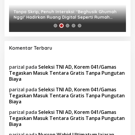
as
Tanpa Skrip, Penuh Interaksi: ‘Beghusik Ghumah
W
Nggi’ Hadirkan Ruang Digital Seperti Rumah
Us
Sendiri
Komentar Terbaru
parizal
pada
Seleksi TNI AD, Korem 041/Gamas
Tegaskan Masuk Tentara Gratis Tanpa Pungutan
Biaya
parizal
pada
Seleksi TNI AD, Korem 041/Gamas
Tegaskan Masuk Tentara Gratis Tanpa Pungutan
Biaya
parizal
pada
Seleksi TNI AD, Korem 041/Gamas
Tegaskan Masuk Tentara Gratis Tanpa Pungutan
Biaya
parizal
pada
Nusron Wahid Ultimatum Jajaran