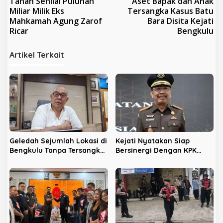
Tanah Senilai Puluhan
Aset Bapak dan Anak
v
Miliar Milik Eks
Tersangka Kasus Batu
Mahkamah Agung Zarof
Bara Disita Kejati
i
Ricar
Bengkulu
g
a
Artikel Terkait
s
i
p
o
s
Geledah Sejumlah Lokasi di
Kejati Nyatakan Siap
Bengkulu Tanpa Tersangka,
Bersinergi Dengan KPK
LPHB Minta KPK Terbuka
Berantas Korupsi di
Bengkulu