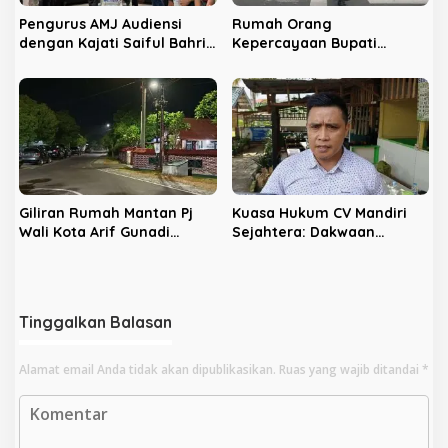
Pengurus AMJ Audiensi
Rumah Orang
dengan Kajati Saiful Bahri
Kepercayaan Bupati
Siregar
Nonaktif Rejang Lebong
Digeledah KPK
Giliran Rumah Mantan Pj
Kuasa Hukum CV Mandiri
Wali Kota Arif Gunadi
Sejahtera: Dakwaan
Digeledah KPK, Sinyal
Kepada Latifa Terbukti,
Pengusutan Meluas
Perkara Lain Tetap Lanjut
Tinggalkan Balasan
Alamat email Anda tidak akan dipublikasikan.
Ruas yang wajib ditandai
*