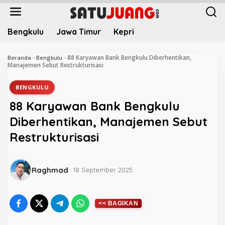
L
e
w
Bengkulu
Jawa Timur
Kepri
a
t
i
88 Karyawan Bank Bengkulu Diberhentikan,
Beranda
-
Bengkulu
-
k
Manajemen Sebut Restrukturisasi
e
k
BENGKULU
o
88 Karyawan Bank Bengkulu
n
t
Diberhentikan, Manajemen Sebut
e
Restrukturisasi
n
Raghmad
18 September 2025