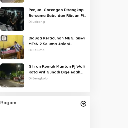
Penjual Gorengan Ditangkap
Bersama Sabu dan Ribuan Pil,
Nama Oknum APH Disebut
Di Lebong
Saat Interogasi
Diduga Keracunan MBG, Siswi
MTsN 2 Seluma Jalani
Perawatan Intensif di RSUD
Di Seluma
Tais
Giliran Rumah Mantan Pj Wali
Kota Arif Gunadi Digeledah
KPK, Sinyal Pengusutan
Di Bengkulu
Meluas
Ragam