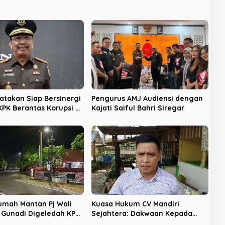
yatakan Siap Bersinergi
Pengurus AMJ Audiensi dengan
PK Berantas Korupsi di
Kajati Saiful Bahri Siregar
u
Rumah Mantan Pj Wali
Kuasa Hukum CV Mandiri
f Gunadi Digeledah KPK,
Sejahtera: Dakwaan Kepada
engusutan Meluas
Latifa Terbukti, Perkara Lain