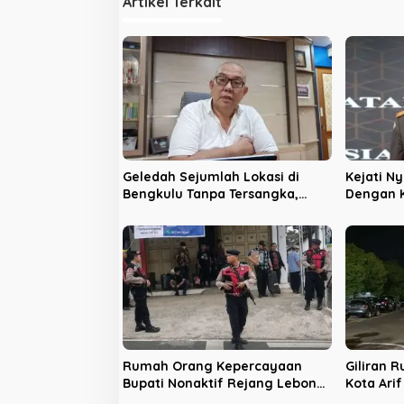
Artikel Terkait
g
a
s
i
p
o
s
Geledah Sejumlah Lokasi di
Kejati N
Bengkulu Tanpa Tersangka,
Dengan K
LPHB Minta KPK Terbuka
Bengkul
Rumah Orang Kepercayaan
Giliran 
Bupati Nonaktif Rejang Lebong
Kota Ari
Digeledah KPK
Sinyal P