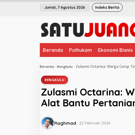
L
Jumat, 7 Agustus 2026
Indeks Berita
e
w
a
t
i
k
e
Beranda
Polhukam
Ekonomi Bisnis
k
o
n
Zulasmi Octarina: Warga Curup Ti
Beranda
-
Bengkulu
-
t
e
BENGKULU
n
Zulasmi Octarina: 
Alat Bantu Pertania
Raghmad
22 Februari 2024