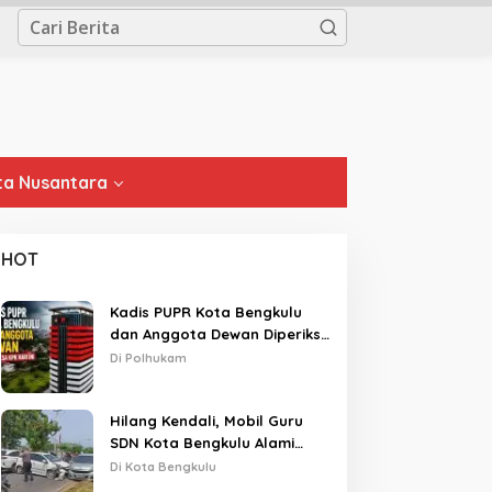
a Nusantara
HOT
Kadis PUPR Kota Bengkulu
dan Anggota Dewan Diperiksa
KPK Hari Ini
Di Polhukam
Hilang Kendali, Mobil Guru
SDN Kota Bengkulu Alami
Tabrakan Beruntun di Lampu
Di Kota Bengkulu
Merah