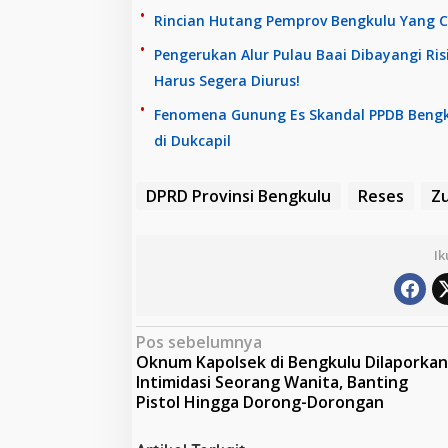
Rincian Hutang Pemprov Bengkulu Yang C
Pengerukan Alur Pulau Baai Dibayangi Ri
Harus Segera Diurus!
Fenomena Gunung Es Skandal PPDB Bengku
di Dukcapil
DPRD Provinsi Bengkulu
Reses
Zu
Ik
N
Pos sebelumnya
Oknum Kapolsek di Bengkulu Dilaporkan
a
Intimidasi Seorang Wanita, Banting
v
Pistol Hingga Dorong-Dorongan
i