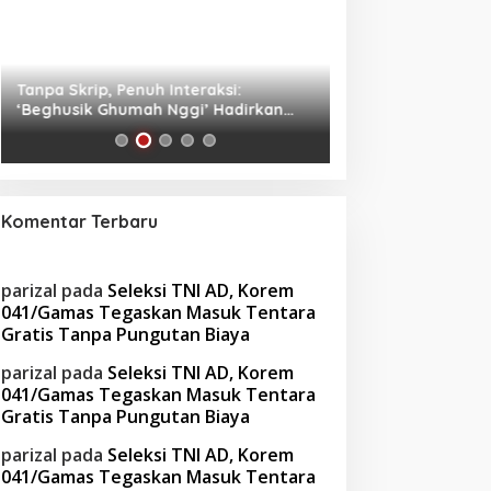
Tanpa Skrip, Penuh Interaksi:
Waspada! Gaya Hi
‘Beghusik Ghumah Nggi’ Hadirkan
Obesitas di Usia Pr
Ruang Digital Seperti Rumah Sendiri
Cara Mengatasiny
Komentar Terbaru
parizal
pada
Seleksi TNI AD, Korem
041/Gamas Tegaskan Masuk Tentara
Gratis Tanpa Pungutan Biaya
parizal
pada
Seleksi TNI AD, Korem
041/Gamas Tegaskan Masuk Tentara
Gratis Tanpa Pungutan Biaya
parizal
pada
Seleksi TNI AD, Korem
041/Gamas Tegaskan Masuk Tentara