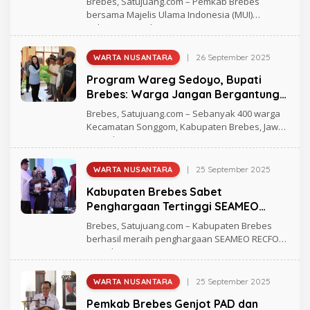
Brebes, Satujuang.com – Pemkab Brebes
D
bersama Majelis Ulama Indonesia (MUI)
R
Kabupaten Brebes
E
A
S
|
26 September 2025
WARTA NUSANTARA
O
L
Program Wareg Sedoyo, Bupati
E
H
Brebes: Warga Jangan Bergantung
A
Bantuan
N
Brebes, Satujuang.com – Sebanyak 400 warga
D
Kecamatan Songgom, Kabupaten Brebes, Jawa
R
Tengah
E
A
S
|
25 September 2025
WARTA NUSANTARA
O
L
Kabupaten Brebes Sabet
E
H
Penghargaan Tertinggi SEAMEO
A
RECFON Award 2025
N
Brebes, Satujuang.com – Kabupaten Brebes
D
berhasil meraih penghargaan SEAMEO RECFON
R
Award 2025
E
A
S
|
25 September 2025
WARTA NUSANTARA
O
L
Pemkab Brebes Genjot PAD dan
E