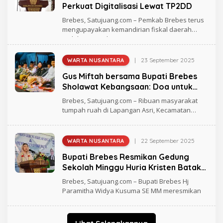
H
Perkuat Digitalisasi Lewat TP2DD
A
N
Brebes, Satujuang.com – Pemkab Brebes terus
D
mengupayakan kemandirian fiskal daerah
R
melalui optimalisasi
E
A
S
|
23 September 2025
WARTA NUSANTARA
O
L
Gus Miftah bersama Bupati Brebes
E
H
Sholawat Kebangsaan: Doa untuk
A
Negeri dan Persatuan
N
Brebes, Satujuang.com – Ribuan masyarakat
D
tumpah ruah di Lapangan Asri, Kecamatan
R
Bumiayu,
E
A
S
|
22 September 2025
WARTA NUSANTARA
O
L
Bupati Brebes Resmikan Gedung
E
H
Sekolah Minggu Huria Kristen Batak
A
Protestan
N
Brebes, Satujuang.com – Bupati Brebes Hj
D
Paramitha Widya Kusuma SE MM meresmikan
R
E
A
S