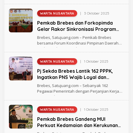
E
A
S
|
3 Oktober 2025
WARTA NUSANTARA
O
L
Pemkab Brebes dan Forkopimda
E
H
Gelar Rakor Sinkronisasi Program
A
MBG
N
Brebes, Satujuang.com – Pemkab Brebes
D
bersama Forum Koordinasi Pimpinan Daerah
R
(Forkopimda) menggelar
E
A
S
|
1 Oktober 2025
WARTA NUSANTARA
O
L
Pj Sekda Brebes Lantik 162 PPPK,
E
H
Ingatkan PNS Wajib Loyal dan
A
Profesional
N
Brebes, Satujuang.com – Sebanyak 162
D
Pegawai Pemerintah dengan Perjanjian Kerja
R
(PPPK) Tahap
E
A
S
|
1 Oktober 2025
WARTA NUSANTARA
O
L
Pemkab Brebes Gandeng MUI
E
H
Perkuat Kedamaian dan Kerukunan
A
Warga
N