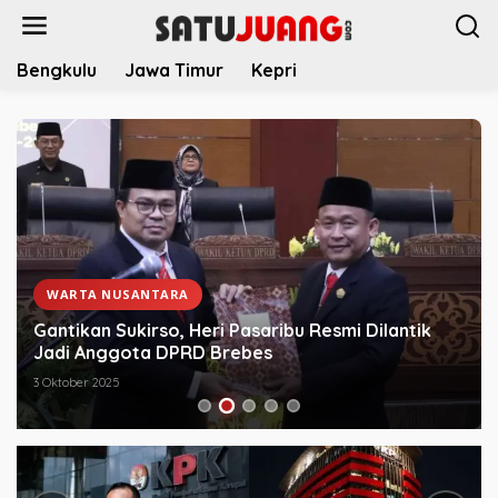
L
e
w
Bengkulu
Jawa Timur
Kepri
a
t
i
k
e
k
o
n
t
e
WARTA NUSANTARA
n
Gantikan Sukirso, Heri Pasaribu Resmi Dilantik
Jadi Anggota DPRD Brebes
3 Oktober 2025