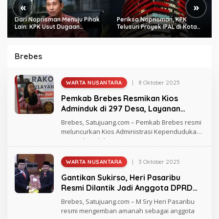
«
»
Dari Noprisman Menuju Pihak
Periksa Noprisman, KPK
Lain: KPK Usut Dugaan
Telusuri Proyek IPAL di Kota
Pengondisian Proyek di
Bengkulu
Pemkot Bengkulu
Brebes
|
8 Oktober 2025
WARTA NUSANTARA
O
L
Pemkab Brebes Resmikan Kios
E
H
Adminduk di 297 Desa, Layanan
A
Dokumen Kini Lebih Cepat
N
Brebes, Satujuang.com – Pemkab Brebes resmi
D
meluncurkan Kios Administrasi Kependudukan
R
(Kios Adminduk)
E
A
S
|
3 Oktober 2025
WARTA NUSANTARA
O
L
Gantikan Sukirso, Heri Pasaribu
E
H
Resmi Dilantik Jadi Anggota DPRD
A
Brebes
N
Brebes, Satujuang.com – M Sry Heri Pasaribu
D
resmi mengemban amanah sebagai anggota
R