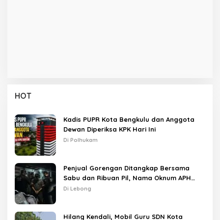
HOT
Kadis PUPR Kota Bengkulu dan Anggota
Dewan Diperiksa KPK Hari Ini
Di Polhukam
Penjual Gorengan Ditangkap Bersama
Sabu dan Ribuan Pil, Nama Oknum APH
Disebut Saat Interogasi
Di Lebong
Hilang Kendali, Mobil Guru SDN Kota