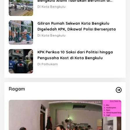
Bengkulu Alami Tabrakan Beruntun di
Lampu Merah
Di Kota Bengkulu
Giliran Rumah Sekwan Kota Bengkulu
Digeledah KPK, Dikawal Polisi Bersenjata
Di Kota Bengkulu
KPK Periksa 10 Saksi dari Politisi hingga
Pengusaha Kost di Kota Bengkulu
Di Polhukam
Ragam