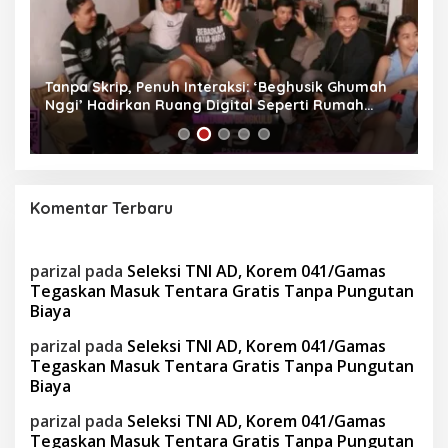
as
Tanpa Skrip, Penuh Interaksi: ‘Beghusik Ghumah
W
Nggi’ Hadirkan Ruang Digital Seperti Rumah
Us
Sendiri
Komentar Terbaru
parizal
pada
Seleksi TNI AD, Korem 041/Gamas
Tegaskan Masuk Tentara Gratis Tanpa Pungutan
Biaya
parizal
pada
Seleksi TNI AD, Korem 041/Gamas
Tegaskan Masuk Tentara Gratis Tanpa Pungutan
Biaya
parizal
pada
Seleksi TNI AD, Korem 041/Gamas
Tegaskan Masuk Tentara Gratis Tanpa Pungutan