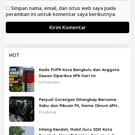
Simpan nama, email, dan situs web saya pada
peramban ini untuk komentar saya berikutnya.
HOT
Kadis PUPR Kota Bengkulu dan Anggota
Dewan Diperiksa KPK Hari Ini
Di Polhukam
Penjual Gorengan Ditangkap Bersama
Sabu dan Ribuan Pil, Nama Oknum APH
Disebut Saat Interogasi
Di Lebong
Hilang Kendali, Mobil Guru SDN Kota