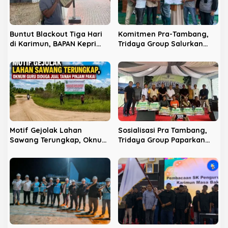
o
s
Buntut Blackout Tiga Hari
Komitmen Pra-Tambang,
di Karimun, BAPAN Kepri
Tridaya Group Salurkan
Resmi Seret ULP PLN ke
Bantuan Rumah Ibadah
Kejaksaan
dan Prioritaskan Tenaga
Kerja Lokal
Motif Gejolak Lahan
Sosialisasi Pra Tambang,
Sawang Terungkap, Oknum
Tridaya Group Paparkan
Guru Diduga Jual Tanah
Dampak Lingkungan
Pinjam Pakai
Hingga Beasiswa S1 Penuh