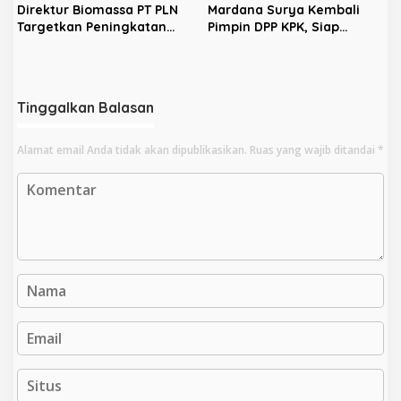
Direktur Biomassa PT PLN
Mardana Surya Kembali
Targetkan Peningkatan
Pimpin DPP KPK, Siap
Cofiring Biomassa PLTU
Wujudkan Perubahan
Karimun Hingga 40.000
Nyata di Karimun
Ton/Tahun
Tinggalkan Balasan
Alamat email Anda tidak akan dipublikasikan.
Ruas yang wajib ditandai
*