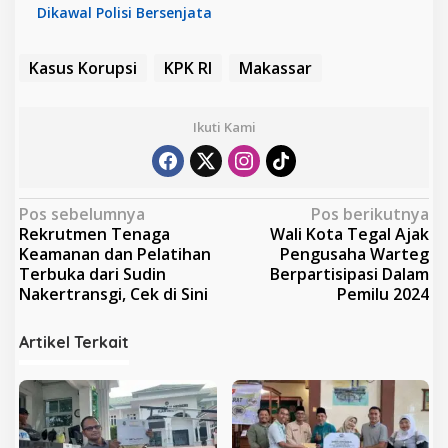
Dikawal Polisi Bersenjata
Kasus Korupsi
KPK RI
Makassar
Ikuti Kami
N
Pos sebelumnya
Pos berikutnya
Rekrutmen Tenaga
Wali Kota Tegal Ajak
a
Keamanan dan Pelatihan
Pengusaha Warteg
v
Terbuka dari Sudin
Berpartisipasi Dalam
Nakertransgi, Cek di Sini
Pemilu 2024
i
g
Artikel Terkait
a
s
i
p