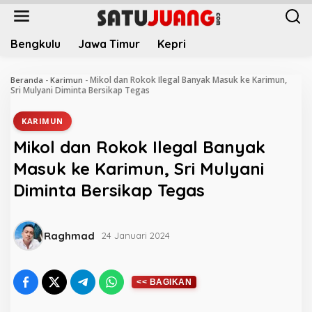
L
e
w
Bengkulu
Jawa Timur
Kepri
a
t
i
Mikol dan Rokok Ilegal Banyak Masuk ke Karimun,
Beranda
-
Karimun
-
k
Sri Mulyani Diminta Bersikap Tegas
e
k
KARIMUN
o
Mikol dan Rokok Ilegal Banyak
n
t
Masuk ke Karimun, Sri Mulyani
e
Diminta Bersikap Tegas
n
Raghmad
24 Januari 2024