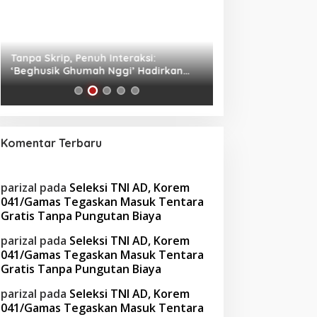
Tanpa Skrip, Penuh Interaksi:
Waspada! Gaya Hi
‘Beghusik Ghumah Nggi’ Hadirkan
Obesitas di Usia Pr
Ruang Digital Seperti Rumah Sendiri
Cara Mengatasiny
Komentar Terbaru
parizal
pada
Seleksi TNI AD, Korem
041/Gamas Tegaskan Masuk Tentara
Gratis Tanpa Pungutan Biaya
parizal
pada
Seleksi TNI AD, Korem
041/Gamas Tegaskan Masuk Tentara
Gratis Tanpa Pungutan Biaya
parizal
pada
Seleksi TNI AD, Korem
041/Gamas Tegaskan Masuk Tentara