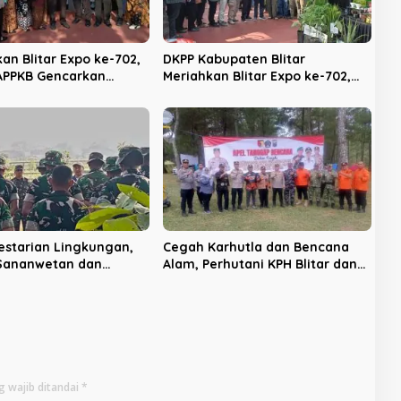
an Blitar Expo ke-702,
DKPP Kabupaten Blitar
APPKB Gencarkan
Meriahkan Blitar Expo ke-702,
asi KB dan Pencegahan
Unjuk Teknologi Pertanian
an Anak
Modern dan Produk Unggulan
estarian Lingkungan,
Cegah Karhutla dan Bencana
 Sananwetan dan
Alam, Perhutani KPH Blitar dan
 TP 533 Gelar Karya
Pemkab Gelar Apel Tanggap
Bencana
g wajib ditandai
*