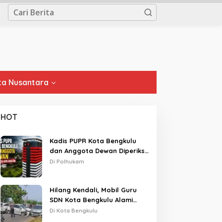
a Nusantara
HOT
Kadis PUPR Kota Bengkulu
dan Anggota Dewan Diperiksa
KPK Hari Ini
Di Polhukam
Hilang Kendali, Mobil Guru
SDN Kota Bengkulu Alami
Tabrakan Beruntun di Lampu
Di Kota Bengkulu
Merah