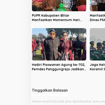
o
s
PUPR Kabupaten Blitar
Manfaatk
Manfaatkan Momentum Hari
Dinas P3
Jadi ke-702 untuk Dekatkan
Sosialis
Pelayanan Publik
Kekeras
Hadiri Pisowanan Agung ke-702,
Jaga Kel
Pemdes Panggungrejo Jadikan
Koramil
Ajang Silaturahmi dan ‘Ngasuh
Batalyon
Kawruh’
Bakti
Tinggalkan Balasan
Alamat email Anda tidak akan dipublikasikan.
Ruas yan