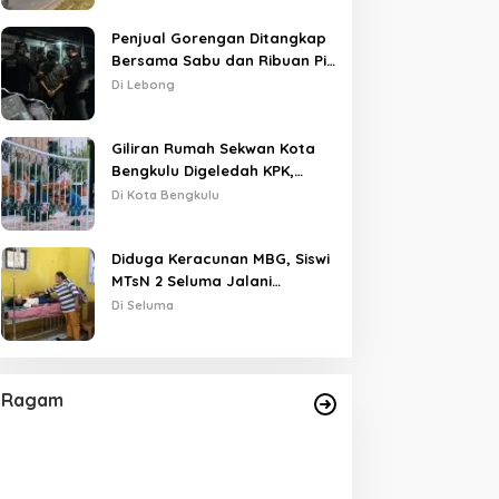
Penjual Gorengan Ditangkap
Bersama Sabu dan Ribuan Pil,
Nama Oknum APH Disebut
Di Lebong
Saat Interogasi
Giliran Rumah Sekwan Kota
Bengkulu Digeledah KPK,
Dikawal Polisi Bersenjata
Di Kota Bengkulu
Diduga Keracunan MBG, Siswi
MTsN 2 Seluma Jalani
Perawatan Intensif di RSUD
Di Seluma
Tais
Ragam