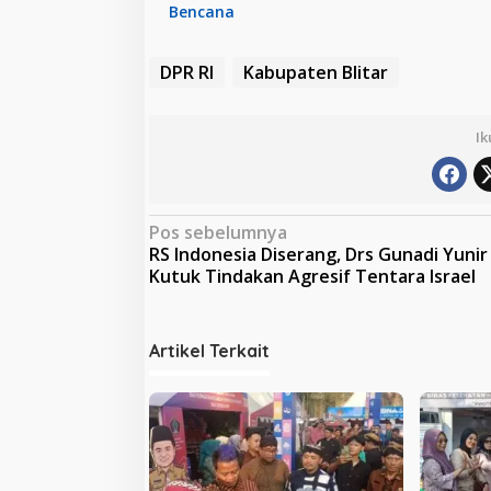
Bencana
DPR RI
Kabupaten Blitar
Ik
N
Pos sebelumnya
RS Indonesia Diserang, Drs Gunadi Yunir
a
Kutuk Tindakan Agresif Tentara Israel
v
i
Artikel Terkait
g
a
s
i
p