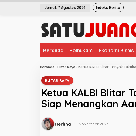
L
Jumat, 7 Agustus 2026
Indeks Berita
e
w
a
t
i
k
e
Beranda
Polhukam
Ekonomi Bisnis
k
o
n
Ketua KALBI Blitar Tonyok Lakuk
Beranda
-
Blitar Raya
-
t
e
BLITAR RAYA
n
Ketua KALBI Blitar 
Siap Menangkan Aa
Herlina
21 November 2023