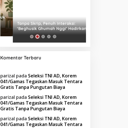
Tanpa Skrip, Penuh Interaksi:
Waspada! Gaya Hi
‘Beghusik Ghumah Nggi’ Hadirkan
Obesitas di Usia Pr
Ruang Digital Seperti Rumah Sendiri
Cara Mengatasiny
Komentar Terbaru
parizal
pada
Seleksi TNI AD, Korem
041/Gamas Tegaskan Masuk Tentara
Gratis Tanpa Pungutan Biaya
parizal
pada
Seleksi TNI AD, Korem
041/Gamas Tegaskan Masuk Tentara
Gratis Tanpa Pungutan Biaya
parizal
pada
Seleksi TNI AD, Korem
041/Gamas Tegaskan Masuk Tentara