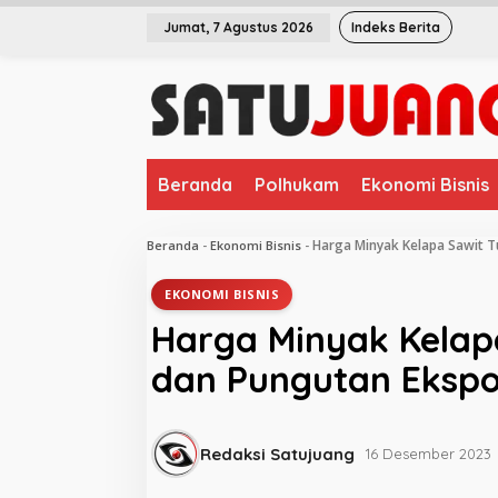
L
Jumat, 7 Agustus 2026
Indeks Berita
e
w
a
t
i
k
e
Beranda
Polhukam
Ekonomi Bisnis
k
o
n
Harga Minyak Kelapa Sawit T
Beranda
-
Ekonomi Bisnis
-
t
e
EKONOMI BISNIS
n
Harga Minyak Kelapa
dan Pungutan Ekspo
Redaksi Satujuang
16 Desember 2023