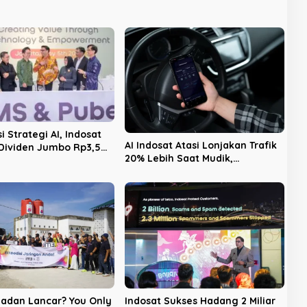
i Strategi AI, Indosat
AI Indosat Atasi Lonjakan Trafik
Dividen Jumbo Rp3,5
20% Lebih Saat Mudik,
kepada Pemegang
#LebihBaikIndosat Buktikan
Jaringan Tangguh
adan Lancar? You Only
Indosat Sukses Hadang 2 Miliar