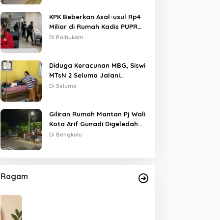
KPK Beberkan Asal-usul Rp4
Miliar di Rumah Kadis PUPR
Kota Bengkulu
Di Polhukam
Diduga Keracunan MBG, Siswi
MTsN 2 Seluma Jalani
Perawatan Intensif di RSUD
Di Seluma
Tais
Giliran Rumah Mantan Pj Wali
Kota Arif Gunadi Digeledah
KPK, Sinyal Pengusutan
Di Bengkulu
Meluas
Ragam