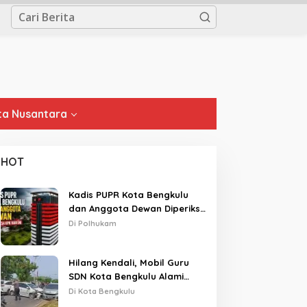
a Nusantara
HOT
Kadis PUPR Kota Bengkulu
dan Anggota Dewan Diperiksa
KPK Hari Ini
Di Polhukam
Hilang Kendali, Mobil Guru
SDN Kota Bengkulu Alami
Tabrakan Beruntun di Lampu
Di Kota Bengkulu
Merah