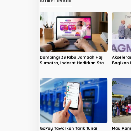
Artikel Terkait
a
s
i
p
o
s
Dampingi 38 Ribu Jamaah Haji
Akseleras
Sumatra, Indosat Hadirkan Stan
Bagikan 
Layanan di Enam Embarkasi
Triliun 
Utama
Saham
GoPay Tawarkan Tarik Tunai
Mau Ram