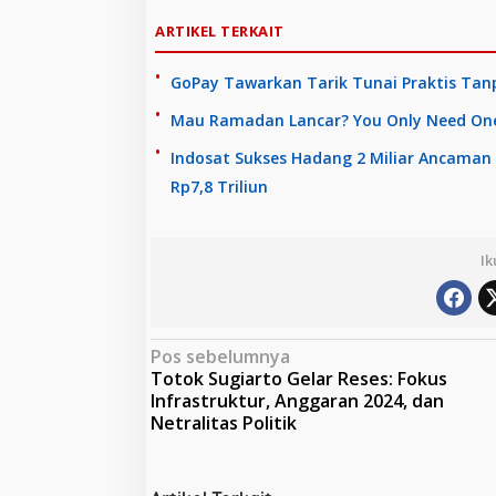
ARTIKEL TERKAIT
GoPay Tawarkan Tarik Tunai Praktis Tanp
Mau Ramadan Lancar? You Only Need One 
Indosat Sukses Hadang 2 Miliar Ancaman
Rp7,8 Triliun
Ik
N
Pos sebelumnya
Totok Sugiarto Gelar Reses: Fokus
a
Infrastruktur, Anggaran 2024, dan
v
Netralitas Politik
i
g