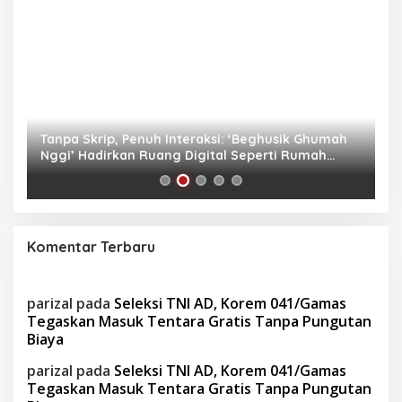
as
Tanpa Skrip, Penuh Interaksi: ‘Beghusik Ghumah
W
Nggi’ Hadirkan Ruang Digital Seperti Rumah
Us
Sendiri
Komentar Terbaru
parizal
pada
Seleksi TNI AD, Korem 041/Gamas
Tegaskan Masuk Tentara Gratis Tanpa Pungutan
Biaya
parizal
pada
Seleksi TNI AD, Korem 041/Gamas
Tegaskan Masuk Tentara Gratis Tanpa Pungutan