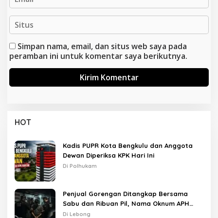
Simpan nama, email, dan situs web saya pada
peramban ini untuk komentar saya berikutnya.
HOT
Kadis PUPR Kota Bengkulu dan Anggota
Dewan Diperiksa KPK Hari Ini
Di Polhukam
Penjual Gorengan Ditangkap Bersama
Sabu dan Ribuan Pil, Nama Oknum APH
Disebut Saat Interogasi
Di Lebong