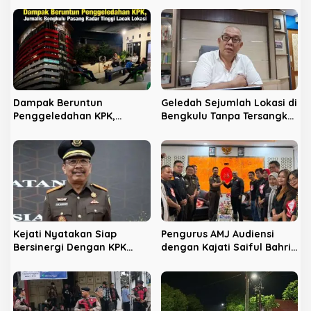
s
i
p
o
s
Dampak Beruntun
Geledah Sejumlah Lokasi di
Penggeledahan KPK,
Bengkulu Tanpa Tersangka,
Jurnalis Bengkulu Pasang
LPHB Minta KPK Terbuka
Radar Tinggi Lacak Lokasi
Kejati Nyatakan Siap
Pengurus AMJ Audiensi
Bersinergi Dengan KPK
dengan Kajati Saiful Bahri
Berantas Korupsi di
Siregar
Bengkulu