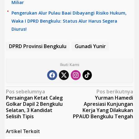
Miliar
Pengerukan Alur Pulau Baai Dibayangi Risiko Hukum,
Waka I DPRD Bengkulu: Status Alur Harus Segera
Diurus!
DPRD Provinsi Bengkulu
Gunadi Yunir
Ikuti Kami
N
Pos sebelumnya
Pos berikutnya
Persaingan Ketat Caleg
Yurman Hamedi
a
Golkar Dapil 2 Bengkulu
Apresiasi Kunjungan
v
Selatan, 3 Kandidat
Kerja Yang Dilakukan
Selisih Tipis
PPAUD Bengkulu Tengah
i
g
Artikel Terkait
a