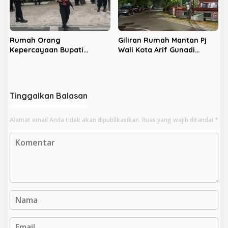
Rumah Orang
Giliran Rumah Mantan Pj
Kepercayaan Bupati
Wali Kota Arif Gunadi
Nonaktif Rejang Lebong
Digeledah KPK, Sinyal
Digeledah KPK
Pengusutan Meluas
Tinggalkan Balasan
Alamat email Anda tidak akan dipublikasikan.
Ruas yang wajib ditandai
*