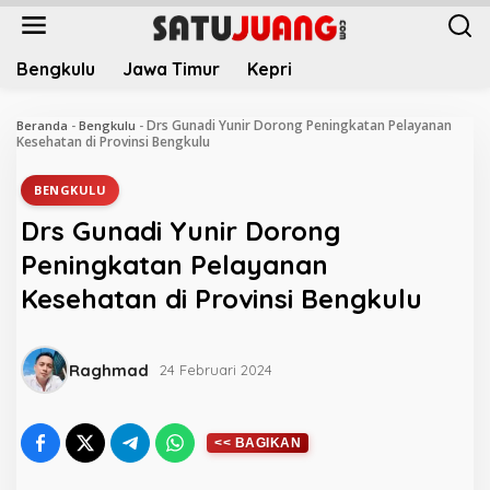
L
e
w
Bengkulu
Jawa Timur
Kepri
a
t
i
Drs Gunadi Yunir Dorong Peningkatan Pelayanan
Beranda
-
Bengkulu
-
k
Kesehatan di Provinsi Bengkulu
e
k
BENGKULU
o
Drs Gunadi Yunir Dorong
n
t
Peningkatan Pelayanan
e
Kesehatan di Provinsi Bengkulu
n
Raghmad
24 Februari 2024