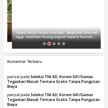
as
Tanpa Skrip, Penuh Interaksi: ‘Beghusik Ghumah
W
Nggi’ Hadirkan Ruang Digital Seperti Rumah
Us
Sendiri
Komentar Terbaru
parizal
pada
Seleksi TNI AD, Korem 041/Gamas
Tegaskan Masuk Tentara Gratis Tanpa Pungutan
Biaya
parizal
pada
Seleksi TNI AD, Korem 041/Gamas
Tegaskan Masuk Tentara Gratis Tanpa Pungutan
Biaya