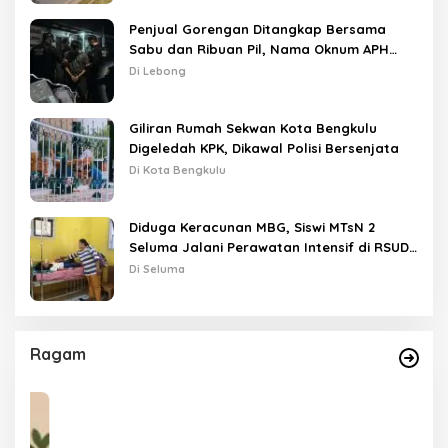
Penjual Gorengan Ditangkap Bersama
Sabu dan Ribuan Pil, Nama Oknum APH
Disebut Saat Interogasi
Di Lebong
Giliran Rumah Sekwan Kota Bengkulu
Digeledah KPK, Dikawal Polisi Bersenjata
Di Kota Bengkulu
Diduga Keracunan MBG, Siswi MTsN 2
Seluma Jalani Perawatan Intensif di RSUD
Tais
Di Seluma
Ragam