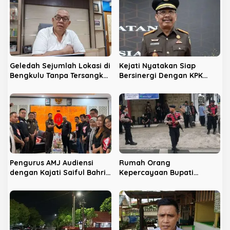
s
i
p
o
s
Geledah Sejumlah Lokasi di
Kejati Nyatakan Siap
Bengkulu Tanpa Tersangka,
Bersinergi Dengan KPK
LPHB Minta KPK Terbuka
Berantas Korupsi di
Bengkulu
Pengurus AMJ Audiensi
Rumah Orang
dengan Kajati Saiful Bahri
Kepercayaan Bupati
Siregar
Nonaktif Rejang Lebong
Digeledah KPK