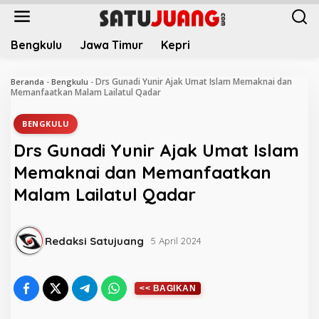
L
e
w
Bengkulu
Jawa Timur
Kepri
a
t
i
Drs Gunadi Yunir Ajak Umat Islam Memaknai dan
Beranda
-
Bengkulu
-
k
Memanfaatkan Malam Lailatul Qadar
e
k
BENGKULU
o
Drs Gunadi Yunir Ajak Umat Islam
n
t
Memaknai dan Memanfaatkan
e
Malam Lailatul Qadar
n
Redaksi Satujuang
5 April 2024