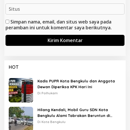
Simpan nama, email, dan situs web saya pada
peramban ini untuk komentar saya berikutnya.
HOT
Kadis PUPR Kota Bengkulu dan Anggota
Dewan Diperiksa KPK Hari Ini
Di Polhukam
Hilang Kendali, Mobil Guru SDN Kota
Bengkulu Alami Tabrakan Beruntun di
Lampu Merah
Di Kota Bengkulu