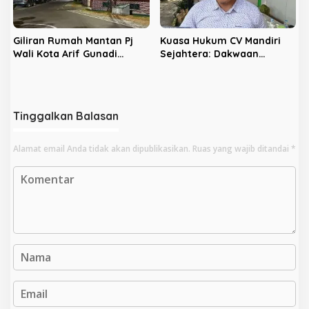
Giliran Rumah Mantan Pj
Kuasa Hukum CV Mandiri
Wali Kota Arif Gunadi
Sejahtera: Dakwaan
Digeledah KPK, Sinyal
Kepada Latifa Terbukti,
Pengusutan Meluas
Perkara Lain Tetap Lanjut
Tinggalkan Balasan
Alamat email Anda tidak akan dipublikasikan.
Ruas yang wajib ditandai
*