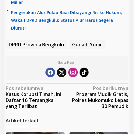
Miliar
Pengerukan Alur Pulau Baai Dibayangi Risiko Hukum,
Waka I DPRD Bengkulu: Status Alur Harus Segera
Diurus!
DPRD Provinsi Bengkulu
Gunadi Yunir
Ikuti Kami
N
Pos sebelumnya
Pos berikutnya
Kasus Korupsi Timah, Ini
Program Mudik Gratis,
a
Daftar 16 Tersangka
Polres Mukomuko Lepas
v
yang Terlibat
30 Pemudik
i
Artikel Terkait
g
a