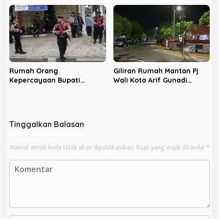
Bengkulu
Rumah Orang
Giliran Rumah Mantan Pj
Kepercayaan Bupati
Wali Kota Arif Gunadi
Nonaktif Rejang Lebong
Digeledah KPK, Sinyal
Digeledah KPK
Pengusutan Meluas
Tinggalkan Balasan
Alamat email Anda tidak akan dipublikasikan.
Ruas yang wajib ditandai
*