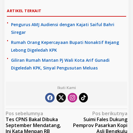
ARTIKEL TERKAIT
Pengurus AMJ Audiensi dengan Kajati Saiful Bahri
Siregar
Rumah Orang Kepercayaan Bupati Nonaktif Rejang
Lebong Digeledah KPK
Giliran Rumah Mantan Pj Wali Kota Arif Gunadi
Digeledah KPK, Sinyal Pengusutan Meluas
Ikuti Kami
N
Pos sebelumnya
Pos berikutnya
Tes CPNS Bakal Dibuka
Suimi Fales Dukung
a
September Mendatang,
Pemprov Pasarkan Kopi
v
Ini Kata Menpan RB
Asli Bengkulu