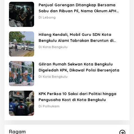
Penjual Gorengan Ditangkap Bersama
Sabu dan Ribuan Pil, Nama Oknum APH
Disebut Saat Interogasi
Di Lebong
Hilang Kendali, Mobil Guru SDN Kota
Bengkulu Alami Tabrakan Beruntun di
Lampu Merah
Di Kota Bengkulu
Giliran Rumah Sekwan Kota Bengkulu
Digeledah KPK, Dikawal Polisi Bersenjata
Di Kota Bengkulu
KPK Periksa 10 Saksi dari Politisi hingga
Pengusaha Kost di Kota Bengkulu
Di Polhukam
Ragam