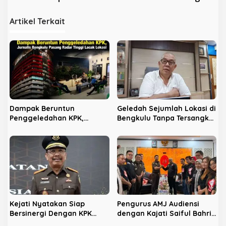
i
Artikel Terkait
g
a
s
i
p
o
s
Dampak Beruntun
Geledah Sejumlah Lokasi di
Penggeledahan KPK,
Bengkulu Tanpa Tersangka,
Jurnalis Bengkulu Pasang
LPHB Minta KPK Terbuka
Radar Tinggi Lacak Lokasi
Kejati Nyatakan Siap
Pengurus AMJ Audiensi
Bersinergi Dengan KPK
dengan Kajati Saiful Bahri
Berantas Korupsi di
Siregar