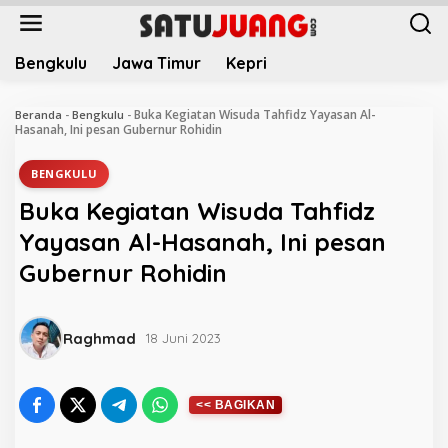
L
e
w
Bengkulu
Jawa Timur
Kepri
a
t
i
Buka Kegiatan Wisuda Tahfidz Yayasan Al-
Beranda
-
Bengkulu
-
k
Hasanah, Ini pesan Gubernur Rohidin
e
k
BENGKULU
o
Buka Kegiatan Wisuda Tahfidz
n
t
Yayasan Al-Hasanah, Ini pesan
e
Gubernur Rohidin
n
Raghmad
18 Juni 2023