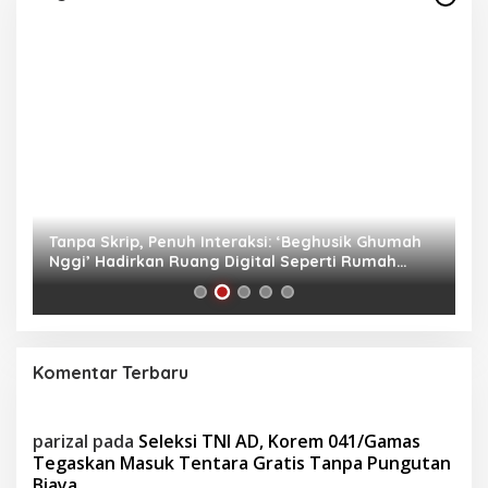
as
Tanpa Skrip, Penuh Interaksi: ‘Beghusik Ghumah
W
Nggi’ Hadirkan Ruang Digital Seperti Rumah
Us
Sendiri
Komentar Terbaru
parizal
pada
Seleksi TNI AD, Korem 041/Gamas
Tegaskan Masuk Tentara Gratis Tanpa Pungutan
Biaya