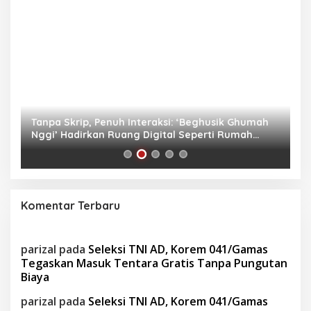
as
Tanpa Skrip, Penuh Interaksi: ‘Beghusik Ghumah
W
Nggi’ Hadirkan Ruang Digital Seperti Rumah
Us
Sendiri
Komentar Terbaru
parizal
pada
Seleksi TNI AD, Korem 041/Gamas
Tegaskan Masuk Tentara Gratis Tanpa Pungutan
Biaya
parizal
pada
Seleksi TNI AD, Korem 041/Gamas