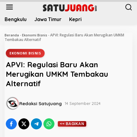
L
e
w
Bengkulu
Jawa Timur
Kepri
a
t
i
APVI: Regulasi Baru Akan Merugikan UMKM
Beranda
-
Ekonomi Bisnis
-
k
Tembakau Alternatif
e
k
EKONOMI BISNIS
o
APVI: Regulasi Baru Akan
n
t
Merugikan UMKM Tembakau
e
Alternatif
n
Redaksi Satujuang
14 September 2024