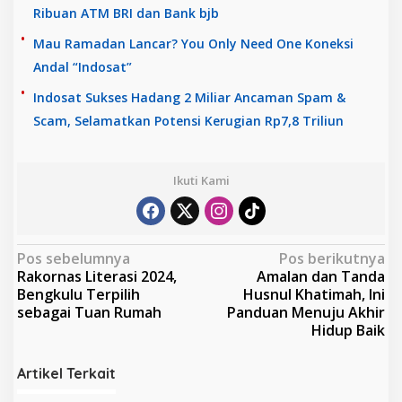
Ribuan ATM BRI dan Bank bjb
Mau Ramadan Lancar? You Only Need One Koneksi
Andal “Indosat”
Indosat Sukses Hadang 2 Miliar Ancaman Spam &
Scam, Selamatkan Potensi Kerugian Rp7,8 Triliun
Ikuti Kami
N
Pos sebelumnya
Pos berikutnya
Rakornas Literasi 2024,
Amalan dan Tanda
a
Bengkulu Terpilih
Husnul Khatimah, Ini
v
sebagai Tuan Rumah
Panduan Menuju Akhir
Hidup Baik
i
g
Artikel Terkait
a