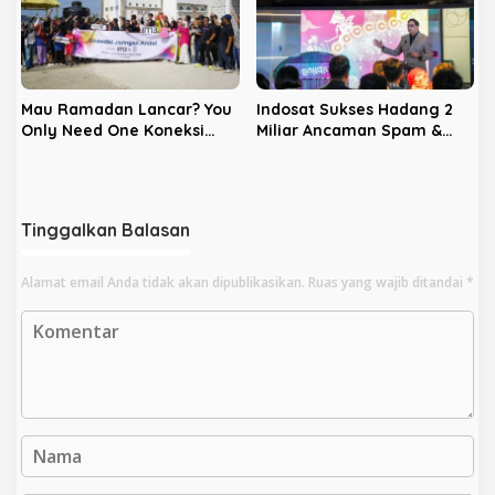
Mau Ramadan Lancar? You
Indosat Sukses Hadang 2
Only Need One Koneksi
Miliar Ancaman Spam &
Andal “Indosat”
Scam, Selamatkan Potensi
Kerugian Rp7,8 Triliun
Tinggalkan Balasan
Alamat email Anda tidak akan dipublikasikan.
Ruas yang wajib ditandai
*