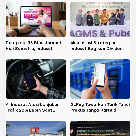
s
i
p
o
s
Dampingi 38 Ribu Jamaah
Akselerasi Strategi AI,
Haji Sumatra, Indosat
Indosat Bagikan Dividen
Hadirkan Stan Layanan di
Jumbo Rp3,5 Triliun kepada
Enam Embarkasi Utama
Pemegang Saham
AI Indosat Atasi Lonjakan
GoPay Tawarkan Tarik Tunai
Trafik 20% Lebih Saat
Praktis Tanpa Kartu di
Mudik, #LebihBaikIndosat
Ribuan ATM BRI dan Bank
Buktikan Jaringan Tangguh
bjb