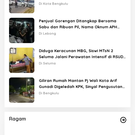
Lampu Merah
Di Kota Bengkulu
Penjual Gorengan Ditangkap Bersama
Sabu dan Ribuan Pil, Nama Oknum APH
Disebut Saat Interogasi
Di Lebong
Diduga Keracunan MBG, Siswi MTsN 2
Seluma Jalani Perawatan Intensif di RSUD
Tais
Di Seluma
Giliran Rumah Mantan Pj Wali Kota Arif
Gunadi Digeledah KPK, Sinyal Pengusutan
Meluas
Di Bengkulu
Ragam