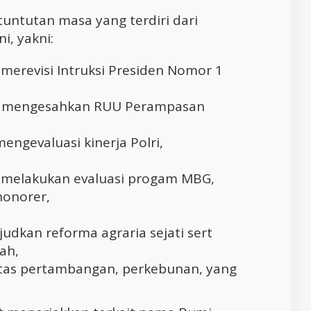
tuntutan masa yang terdiri dari
i, yakni:
erevisi Intruksi Presiden Nomor 1
k mengesahkan RUU Perampasan
ngevaluasi kinerja Polri,
melakukan evaluasi progam MBG,
honorer,
kan reforma agraria sejati sert
ah,
itas pertambangan, perkebunan, yang