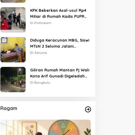
KPK Beberkan Asal-usul Rp4
Miliar di Rumah Kadis PUPR
Kota Bengkulu
Di Polhukam
Diduga Keracunan MBG, Siswi
MTsN 2 Seluma Jalani
Perawatan Intensif di RSUD
Di Seluma
Tais
Giliran Rumah Mantan Pj Wali
Kota Arif Gunadi Digeledah
KPK, Sinyal Pengusutan
Di Bengkulu
Meluas
Ragam