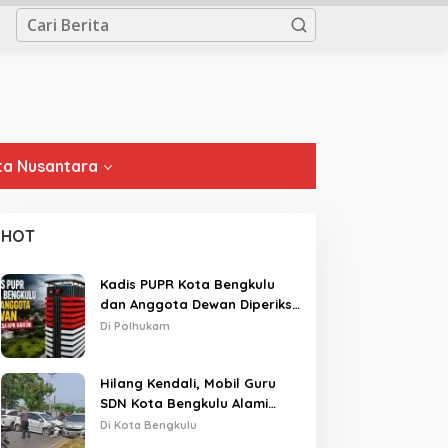
a Nusantara
HOT
Kadis PUPR Kota Bengkulu
dan Anggota Dewan Diperiksa
KPK Hari Ini
Di Polhukam
Hilang Kendali, Mobil Guru
SDN Kota Bengkulu Alami
Tabrakan Beruntun di Lampu
Di Kota Bengkulu
Merah