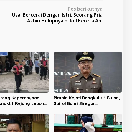
Pos berikutnya
Usai Bercerai Dengan Istri, Seorang Pria
Akhiri Hidupnya di Rel Kereta Api
rang Kepercayaan
Pimpin Kejati Bengkulu 4 Bulan,
onaktif Rejang Lebong
Saiful Bahri Siregar
h KPK
Dipromosikan Jadi Direktur
Penyidikan JAMPIDSUS