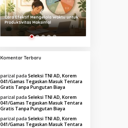
Tanpa Skrip, Penuh Interaksi:
Waspada! Gaya Hi
‘Beghusik Ghumah Nggi’ Hadirkan
Obesitas di Usia Pr
Ruang Digital Seperti Rumah Sendiri
Cara Mengatasiny
Komentar Terbaru
parizal
pada
Seleksi TNI AD, Korem
041/Gamas Tegaskan Masuk Tentara
Gratis Tanpa Pungutan Biaya
parizal
pada
Seleksi TNI AD, Korem
041/Gamas Tegaskan Masuk Tentara
Gratis Tanpa Pungutan Biaya
parizal
pada
Seleksi TNI AD, Korem
041/Gamas Tegaskan Masuk Tentara