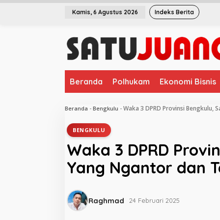
L
Kamis, 6 Agustus 2026
Indeks Berita
e
w
a
t
i
k
e
Beranda
Polhukam
Ekonomi Bisnis
k
o
n
Waka 3 DPRD Provinsi Bengkulu, 
Beranda
-
Bengkulu
-
t
e
BENGKULU
n
Waka 3 DPRD Provin
Yang Ngantor dan 
Raghmad
24 Februari 2025