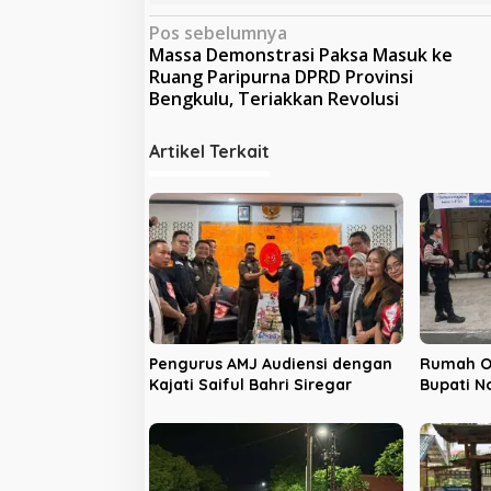
N
Pos sebelumnya
Massa Demonstrasi Paksa Masuk ke
a
Ruang Paripurna DPRD Provinsi
v
Bengkulu, Teriakkan Revolusi
i
Artikel Terkait
g
a
s
i
p
o
s
Pengurus AMJ Audiensi dengan
Rumah O
Kajati Saiful Bahri Siregar
Bupati N
Digeleda