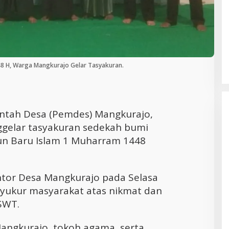
Cara Efektif Mengelola Waktu untuk
Produktivitas Maksimal
8 H, Warga Mangkurajo Gelar Tasyakuran.
ntah Desa (Pemdes) Mangkurajo,
gelar tasyakuran sedekah bumi
n Baru Islam 1 Muharram 1448
ntor Desa Mangkurajo pada Selasa
 syukur masyarakat atas nikmat dan
 SWT.
Mangkurajo, tokoh agama, serta