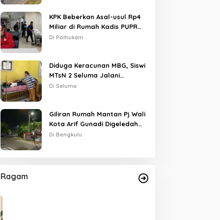
KPK Beberkan Asal-usul Rp4
Miliar di Rumah Kadis PUPR
Kota Bengkulu
Di Polhukam
Diduga Keracunan MBG, Siswi
MTsN 2 Seluma Jalani
Perawatan Intensif di RSUD
Di Seluma
Tais
Giliran Rumah Mantan Pj Wali
Kota Arif Gunadi Digeledah
KPK, Sinyal Pengusutan
Di Bengkulu
Meluas
Ragam