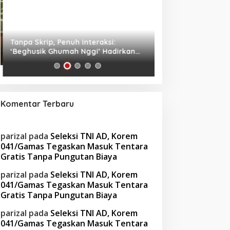
Tanpa Skrip, Penuh Interaksi:
Waspada! Gaya Hi
‘Beghusik Ghumah Nggi’ Hadirkan
Obesitas di Usia Pr
Ruang Digital Seperti Rumah Sendiri
Cara Mengatasiny
Komentar Terbaru
parizal
pada
Seleksi TNI AD, Korem
041/Gamas Tegaskan Masuk Tentara
Gratis Tanpa Pungutan Biaya
parizal
pada
Seleksi TNI AD, Korem
041/Gamas Tegaskan Masuk Tentara
Gratis Tanpa Pungutan Biaya
parizal
pada
Seleksi TNI AD, Korem
041/Gamas Tegaskan Masuk Tentara