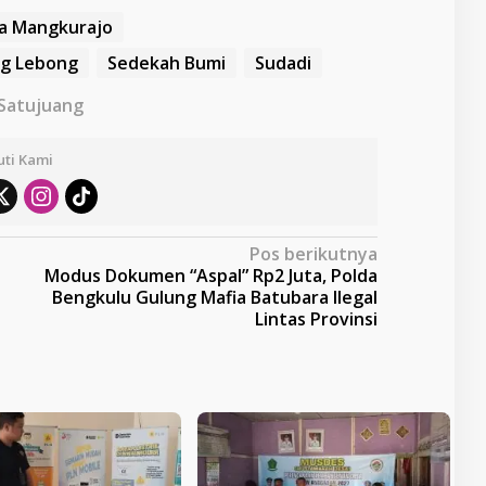
a Mangkurajo
g Lebong
Sedekah Bumi
Sudadi
 Satujuang
uti Kami
Pos berikutnya
Modus Dokumen “Aspal” Rp2 Juta, Polda
Bengkulu Gulung Mafia Batubara Ilegal
Lintas Provinsi