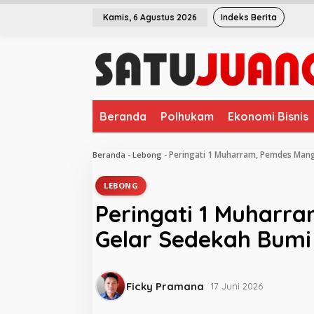
L
Kamis, 6 Agustus 2026
Indeks Berita
e
w
a
t
i
k
e
Beranda
Polhukam
Ekonomi Bisnis
k
o
n
Peringati 1 Muharram, Pemdes Man
Beranda
-
Lebong
-
t
e
LEBONG
n
Peringati 1 Muharr
Gelar Sedekah Bumi
Ficky Pramana
17 Juni 2026