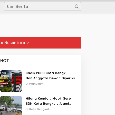
a Nusantara
HOT
Kadis PUPR Kota Bengkulu
dan Anggota Dewan Diperiksa
KPK Hari Ini
Di Polhukam
Hilang Kendali, Mobil Guru
SDN Kota Bengkulu Alami
Tabrakan Beruntun di Lampu
Di Kota Bengkulu
Merah