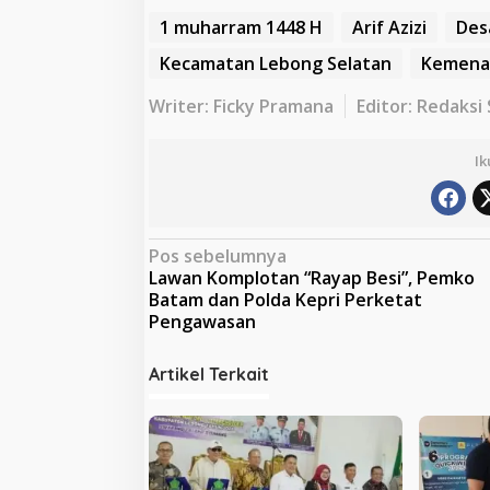
1 muharram 1448 H
Arif Azizi
Des
Kecamatan Lebong Selatan
Kemena
Writer: Ficky Pramana
Editor: Redaksi
Ik
N
Pos sebelumnya
Lawan Komplotan “Rayap Besi”, Pemko
a
Batam dan Polda Kepri Perketat
v
Pengawasan
i
Artikel Terkait
g
a
s
i