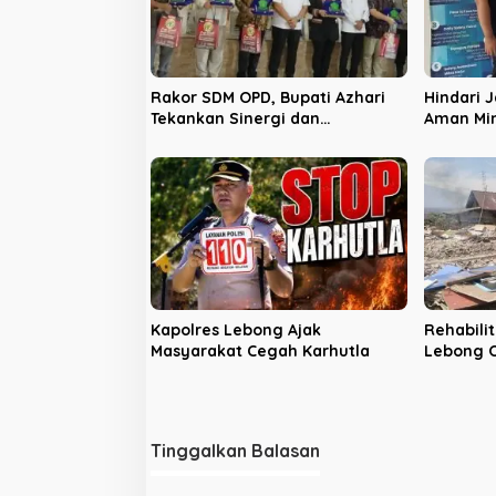
p
o
s
Rakor SDM OPD, Bupati Azhari
Hindari J
Tekankan Sinergi dan
Aman Mi
Profesionalisme
Kanal Re
Kapolres Lebong Ajak
Rehabilit
Masyarakat Cegah Karhutla
Lebong O
Bertamb
Tinggalkan Balasan