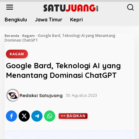
L
e
w
Bengkulu
Jawa Timur
Kepri
a
t
i
Google Bard, Teknologi AI yang Menantang
Beranda
-
Ragam
-
k
Dominasi ChatGPT
e
k
RAGAM
o
Google Bard, Teknologi AI yang
n
t
Menantang Dominasi ChatGPT
e
n
Redaksi Satujuang
30 Agustus 2023