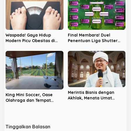
Waspada! Gaya Hidup
Final Membara! Duel
Modern Picu Obesitas di
Penentuan Liga Shutter
Usia Produktif, Begini Cara
Sport Season IV Guncang
Mengatasinya
King Mini Soccer
Merintis Bisnis dengan
King Mini Soccer, Oase
Akhlak, Menata Umat
Olahraga dan Tempat
dengan Keteladanan
Nongkrong Hits di Pesisir
Kota Bengkulu
Tinggalkan Balasan