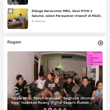
Diduga Keracunan MBG, Siswi MTsN 2
Seluma Jalani Perawatan Intensif di RSUD
Tais
Di Seluma
Ragam
as
Tanpa Skrip, Penuh Interaksi: ‘Beghusik Ghumah
W
Nggi’ Hadirkan Ruang Digital Seperti Rumah
Us
Sendiri