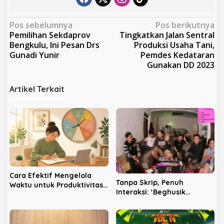
N
Pos sebelumnya
Pos berikutnya
Pemilihan Sekdaprov
Tingkatkan Jalan Sentral
a
Bengkulu, Ini Pesan Drs
Produksi Usaha Tani,
v
Gunadi Yunir
Pemdes Kedataran
Gunakan DD 2023
i
g
Artikel Terkait
a
s
i
p
o
s
Cara Efektif Mengelola
Tanpa Skrip, Penuh
Waktu untuk Produktivitas
Interaksi: ‘Beghusik
Maksimal
Ghumah Nggi’ Hadirkan
Ruang Digital Seperti
Rumah Sendiri