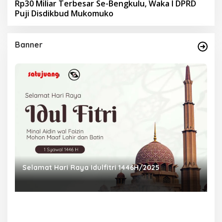
Rp30 Miliar Terbesar Se-Bengkulu, Waka I DPRD
Puji Disdikbud Mukomuko
Banner
Selamat Hari Raya Idulfitri 1446H/2025
P
Ra