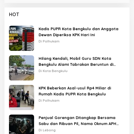
HOT
Kadis PUPR Kota Bengkulu dan Anggota
Dewan Diperiksa KPK Hari Ini
Di Polhukam
Hilang Kendali, Mobil Guru SDN Kota
Bengkulu Alami Tabrakan Beruntun di
Lampu Merah
Di Kota Bengkulu
KPK Beberkan Asal-usul Rp4 Miliar di
Rumah Kadis PUPR Kota Bengkulu
Di Polhukam
Penjual Gorengan Ditangkap Bersama
Sabu dan Ribuan Pil, Nama Oknum APH
Disebut Saat Interogasi
Di Lebong