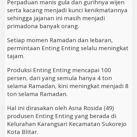
Perpaduan manis gula dan gurihnya wijen
serta kacang menjadi kunci kenikmatannya
sehingga jajanan ini masih menjadi
primadona banyak orang.
Setiap momen Ramadan dan lebaran,
permintaan Enting Enting selalu meningkat
tajam.
Produksi Enting Enting mencapai 100
persen, dari yang semula hanya 4 ton
selama Ramadan, kini meningkat menjadi 8
ton selama Ramadan.
Hal ini dirasakan oleh Asna Rosida (49)
produsen Enting Enting yang berada di
Kelurahan Karangsari Kecamatan Sukorejo
Kota Blitar.