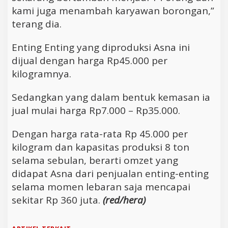
kami juga menambah karyawan borongan,”
terang dia.
Enting Enting yang diproduksi Asna ini
dijual dengan harga Rp45.000 per
kilogramnya.
Sedangkan yang dalam bentuk kemasan ia
jual mulai harga Rp7.000 – Rp35.000.
Dengan harga rata-rata Rp 45.000 per
kilogram dan kapasitas produksi 8 ton
selama sebulan, berarti omzet yang
didapat Asna dari penjualan enting-enting
selama momen lebaran saja mencapai
sekitar Rp 360 juta.
(red/hera)