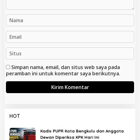
Simpan nama, email, dan situs web saya pada
peramban ini untuk komentar saya berikutnya.
HOT
Kadis PUPR Kota Bengkulu dan Anggota
Dewan Diperiksa KPK Hari Ini