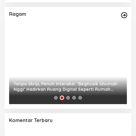
Ragam
as
Tanpa Skrip, Penuh Interaksi: ‘Beghusik Ghumah
W
Nggi’ Hadirkan Ruang Digital Seperti Rumah
Us
Sendiri
Komentar Terbaru