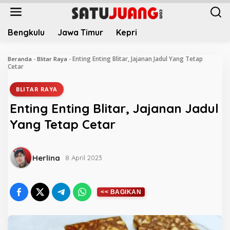
L
e
w
Bengkulu
Jawa Timur
Kepri
a
t
i
Enting Enting Blitar, Jajanan Jadul Yang Tetap
Beranda
-
Blitar Raya
-
k
Cetar
e
k
BLITAR RAYA
o
Enting Enting Blitar, Jajanan Jadul
n
t
Yang Tetap Cetar
e
n
Herlina
8 April 2023