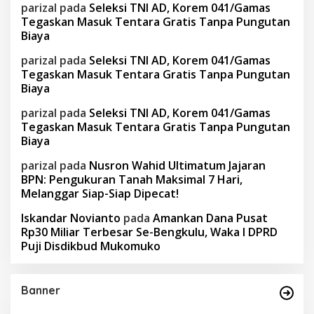
parizal
pada
Seleksi TNI AD, Korem 041/Gamas
Tegaskan Masuk Tentara Gratis Tanpa Pungutan
Biaya
parizal
pada
Seleksi TNI AD, Korem 041/Gamas
Tegaskan Masuk Tentara Gratis Tanpa Pungutan
Biaya
parizal
pada
Seleksi TNI AD, Korem 041/Gamas
Tegaskan Masuk Tentara Gratis Tanpa Pungutan
Biaya
parizal
pada
Nusron Wahid Ultimatum Jajaran
BPN: Pengukuran Tanah Maksimal 7 Hari,
Melanggar Siap-Siap Dipecat!
Iskandar Novianto
pada
Amankan Dana Pusat
Rp30 Miliar Terbesar Se-Bengkulu, Waka I DPRD
Puji Disdikbud Mukomuko
Banner