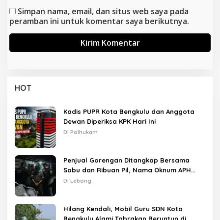
Simpan nama, email, dan situs web saya pada
peramban ini untuk komentar saya berikutnya.
HOT
Kadis PUPR Kota Bengkulu dan Anggota
Dewan Diperiksa KPK Hari Ini
Di Polhukam
Penjual Gorengan Ditangkap Bersama
Sabu dan Ribuan Pil, Nama Oknum APH
Disebut Saat Interogasi
Di Lebong
Hilang Kendali, Mobil Guru SDN Kota
Bengkulu Alami Tabrakan Beruntun di