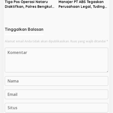
Tiga Pos Operasi Nataru
Manajer PT ABS Tegaskan
Diaktifkan, Polres Bengkulu
Perusahaan Legal, Tuding
Selatan Fokuskan
Aksi Warga Ditunggangi
Preventif–Preemtif
Provokator
Tinggalkan Balasan
Alamat email Anda tidak akan dipublikasikan.
Ruas yang wajib ditandai
*