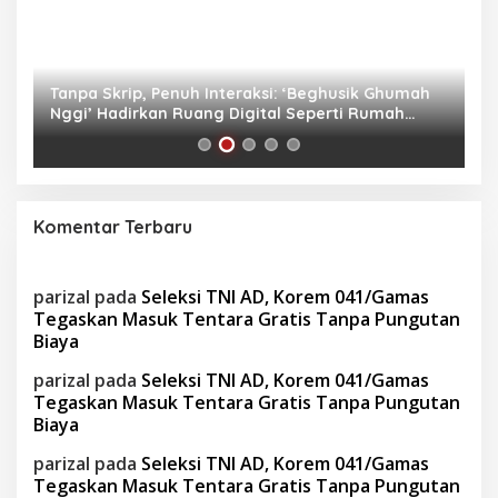
as
Tanpa Skrip, Penuh Interaksi: ‘Beghusik Ghumah
W
Nggi’ Hadirkan Ruang Digital Seperti Rumah
Us
Sendiri
Komentar Terbaru
parizal
pada
Seleksi TNI AD, Korem 041/Gamas
Tegaskan Masuk Tentara Gratis Tanpa Pungutan
Biaya
parizal
pada
Seleksi TNI AD, Korem 041/Gamas
Tegaskan Masuk Tentara Gratis Tanpa Pungutan
Biaya
parizal
pada
Seleksi TNI AD, Korem 041/Gamas
Tegaskan Masuk Tentara Gratis Tanpa Pungutan