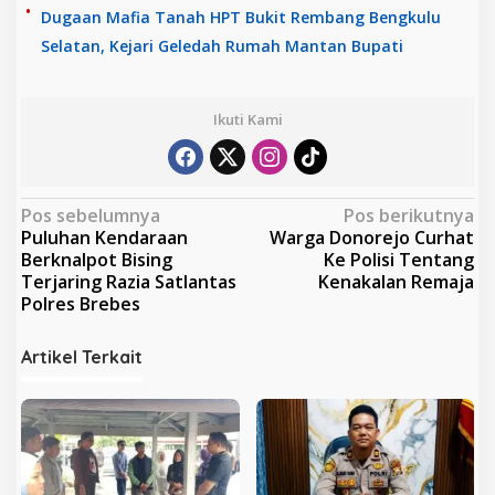
Dugaan Mafia Tanah HPT Bukit Rembang Bengkulu
Selatan, Kejari Geledah Rumah Mantan Bupati
Ikuti Kami
N
Pos sebelumnya
Pos berikutnya
Puluhan Kendaraan
Warga Donorejo Curhat
a
Berknalpot Bising
Ke Polisi Tentang
v
Terjaring Razia Satlantas
Kenakalan Remaja
Polres Brebes
i
g
Artikel Terkait
a
s
i
p