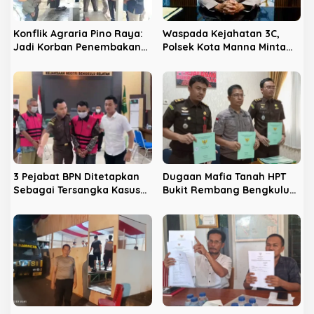
o
s
Konflik Agraria Pino Raya:
Waspada Kejahatan 3C,
Jadi Korban Penembakan
Polsek Kota Manna Minta
PT ABS, Dua Petani Malah
Warga Gunakan Kunci
Jadi Tersangka
Ganda
3 Pejabat BPN Ditetapkan
Dugaan Mafia Tanah HPT
Sebagai Tersangka Kasus
Bukit Rembang Bengkulu
SHM HPT Bukit Rabang
Selatan, Kejari Geledah
Rumah Mantan Bupati