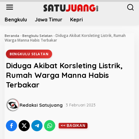
L
e
w
Bengkulu
Jawa Timur
Kepri
a
t
i
Diduga Akibat Korsleting Listrik, Rumah
Beranda
-
Bengkulu Selatan
-
k
Warga Manna Habis Terbakar
e
k
BENGKULU SELATAN
o
Diduga Akibat Korsleting Listrik,
n
t
Rumah Warga Manna Habis
e
Terbakar
n
Redaksi Satujuang
3 Februari 2023