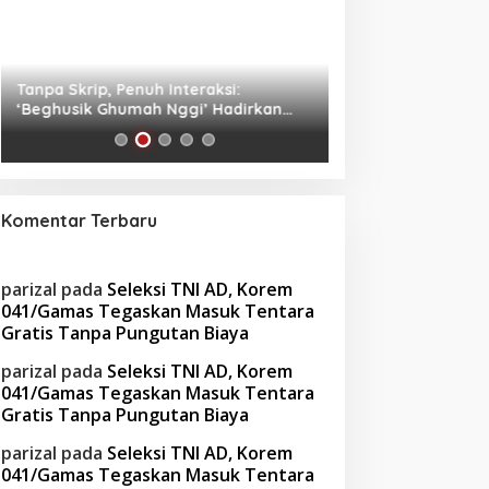
Tanpa Skrip, Penuh Interaksi:
Waspada! Gaya Hi
‘Beghusik Ghumah Nggi’ Hadirkan
Obesitas di Usia Pr
Ruang Digital Seperti Rumah Sendiri
Cara Mengatasiny
Komentar Terbaru
parizal
pada
Seleksi TNI AD, Korem
041/Gamas Tegaskan Masuk Tentara
Gratis Tanpa Pungutan Biaya
parizal
pada
Seleksi TNI AD, Korem
041/Gamas Tegaskan Masuk Tentara
Gratis Tanpa Pungutan Biaya
parizal
pada
Seleksi TNI AD, Korem
041/Gamas Tegaskan Masuk Tentara