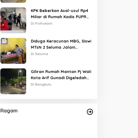
KPK Beberkan Asal-usul Rp4
Miliar di Rumah Kadis PUPR
Kota Bengkulu
Di Polhukam
Diduga Keracunan MBG, Siswi
MTsN 2 Seluma Jalani
Perawatan Intensif di RSUD
Di Seluma
Tais
Giliran Rumah Mantan Pj Wali
Kota Arif Gunadi Digeledah
KPK, Sinyal Pengusutan
Di Bengkulu
Meluas
Ragam