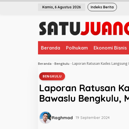
L
Kamis, 6 Agustus 2026
Indeks Berita
e
w
a
t
i
k
e
Beranda
Polhukam
Ekonomi Bisnis
k
o
n
Laporan Ratusan Kades Langsung 
Beranda
-
Bengkulu
-
t
e
BENGKULU
n
Laporan Ratusan Ka
Bawaslu Bengkulu, 
Raghmad
19 September 2024