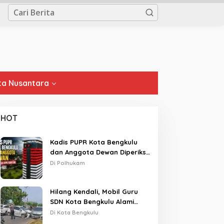
a Nusantara
HOT
Kadis PUPR Kota Bengkulu
dan Anggota Dewan Diperiksa
KPK Hari Ini
Di Polhukam
Hilang Kendali, Mobil Guru
SDN Kota Bengkulu Alami
Tabrakan Beruntun di Lampu
Di Kota Bengkulu
Merah