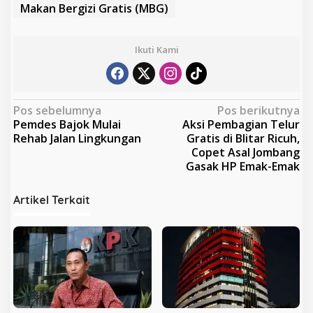
Makan Bergizi Gratis (MBG)
Ikuti Kami
N
Pos sebelumnya
Pos berikutnya
Pemdes Bajok Mulai
Aksi Pembagian Telur
a
Rehab Jalan Lingkungan
Gratis di Blitar Ricuh,
v
Copet Asal Jombang
Gasak HP Emak-Emak
i
g
Artikel Terkait
a
s
i
p
o
s