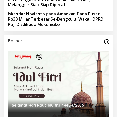
Melanggar Siap-Siap Dipecat!
Iskandar Novianto
pada
Amankan Dana Pusat
Rp30 Miliar Terbesar Se-Bengkulu, Waka I DPRD
Puji Disdikbud Mukomuko
Banner
Selamat Hari Raya Idulfitri 1446H/2025
P