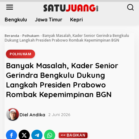
L
e
w
Bengkulu
Jawa Timur
Kepri
a
t
i
Banyak Masalah, Kader Senior Gerindra Bengkulu
Beranda
-
Polhukam
-
k
Dukung Langkah Presiden Prabowo Rombak Kepemimpinan BGN
e
k
POLHUKAM
o
Banyak Masalah, Kader Senior
n
t
Gerindra Bengkulu Dukung
e
Langkah Presiden Prabowo
n
Rombak Kepemimpinan BGN
Diel Andika
2 Juni 2026