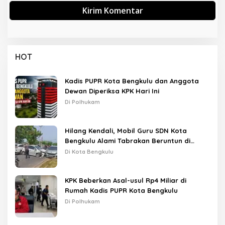
HOT
Kadis PUPR Kota Bengkulu dan Anggota
Dewan Diperiksa KPK Hari Ini
Di Polhukam
Hilang Kendali, Mobil Guru SDN Kota
Bengkulu Alami Tabrakan Beruntun di
Lampu Merah
Di Kota Bengkulu
KPK Beberkan Asal-usul Rp4 Miliar di
Rumah Kadis PUPR Kota Bengkulu
Di Polhukam