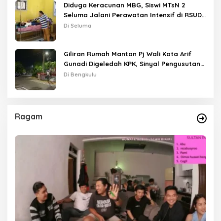
Diduga Keracunan MBG, Siswi MTsN 2
Seluma Jalani Perawatan Intensif di RSUD
Tais
Di Seluma
Giliran Rumah Mantan Pj Wali Kota Arif
Gunadi Digeledah KPK, Sinyal Pengusutan
Meluas
Di Bengkulu
Ragam
as