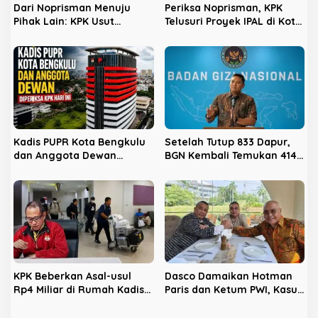
Dari Noprisman Menuju
Periksa Noprisman, KPK
Pihak Lain: KPK Usut
Telusuri Proyek IPAL di Kota
Dugaan Pengondisian
Bengkulu
Proyek di Pemkot Bengkulu
Kadis PUPR Kota Bengkulu
Setelah Tutup 833 Dapur,
dan Anggota Dewan
BGN Kembali Temukan 414
Diperiksa KPK Hari Ini
Dapur Bermasalah dan
‘Double Account’, Amankan
Rp311,2 Miliar
KPK Beberkan Asal-usul
Dasco Damaikan Hotman
Rp4 Miliar di Rumah Kadis
Paris dan Ketum PWI, Kasus
PUPR Kota Bengkulu
Hukum Berakhir Damai