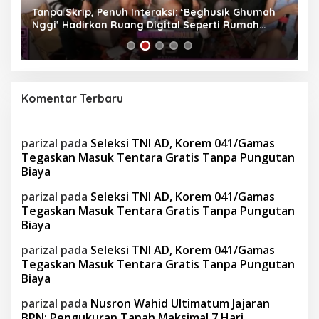
Tanpa Skrip, Penuh Interaksi: ‘Beghusik Ghumah
W
Nggi’ Hadirkan Ruang Digital Seperti Rumah
Us
Sendiri
Komentar Terbaru
parizal
pada
Seleksi TNI AD, Korem 041/Gamas
Tegaskan Masuk Tentara Gratis Tanpa Pungutan
Biaya
parizal
pada
Seleksi TNI AD, Korem 041/Gamas
Tegaskan Masuk Tentara Gratis Tanpa Pungutan
Biaya
parizal
pada
Seleksi TNI AD, Korem 041/Gamas
Tegaskan Masuk Tentara Gratis Tanpa Pungutan
Biaya
parizal
pada
Nusron Wahid Ultimatum Jajaran
BPN: Pengukuran Tanah Maksimal 7 Hari,