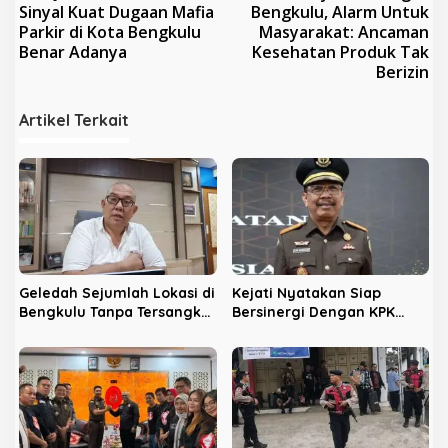
a
Sinyal Kuat Dugaan Mafia
Bengkulu, Alarm Untuk
v
Parkir di Kota Bengkulu
Masyarakat: Ancaman
Benar Adanya
Kesehatan Produk Tak
i
Berizin
g
a
Artikel Terkait
s
i
p
o
s
Geledah Sejumlah Lokasi di
Kejati Nyatakan Siap
Bengkulu Tanpa Tersangka,
Bersinergi Dengan KPK
LPHB Minta KPK Terbuka
Berantas Korupsi di
Bengkulu