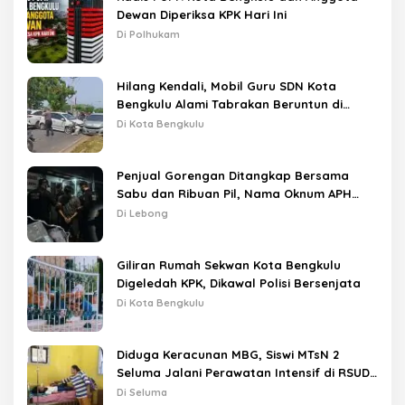
Dewan Diperiksa KPK Hari Ini
Di Polhukam
Hilang Kendali, Mobil Guru SDN Kota
Bengkulu Alami Tabrakan Beruntun di
Lampu Merah
Di Kota Bengkulu
Penjual Gorengan Ditangkap Bersama
Sabu dan Ribuan Pil, Nama Oknum APH
Disebut Saat Interogasi
Di Lebong
Giliran Rumah Sekwan Kota Bengkulu
Digeledah KPK, Dikawal Polisi Bersenjata
Di Kota Bengkulu
Diduga Keracunan MBG, Siswi MTsN 2
Seluma Jalani Perawatan Intensif di RSUD
Tais
Di Seluma