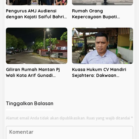
Pengurus AMJ Audiensi
Rumah Orang
dengan Kajati Saiful Bahri
Kepercayaan Bupati
Siregar
Nonaktif Rejang Lebong
Digeledah KPK
Giliran Rumah Mantan Pj
Kuasa Hukum CV Mandiri
Wali Kota Arif Gunadi
Sejahtera: Dakwaan
Digeledah KPK, Sinyal
Kepada Latifa Terbukti,
Pengusutan Meluas
Perkara Lain Tetap Lanjut
Tinggalkan Balasan
Alamat email Anda tidak akan dipublikasikan.
Ruas yang wajib ditandai
*