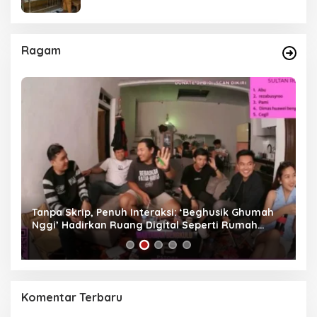
Ragam
as
Tanpa Skrip, Penuh Interaksi: ‘Beghusik Ghumah
W
Nggi’ Hadirkan Ruang Digital Seperti Rumah
Us
Sendiri
Komentar Terbaru