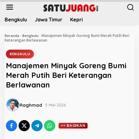
L
e
w
Bengkulu
Jawa Timur
Kepri
a
t
i
Manajemen Minyak Goreng Bumi Merah Putih Beri
Beranda
-
Bengkulu
-
k
Keterangan Berlawanan
e
k
BENGKULU
o
Manajemen Minyak Goreng Bumi
n
t
Merah Putih Beri Keterangan
e
Berlawanan
n
Raghmad
5 Mei 2026