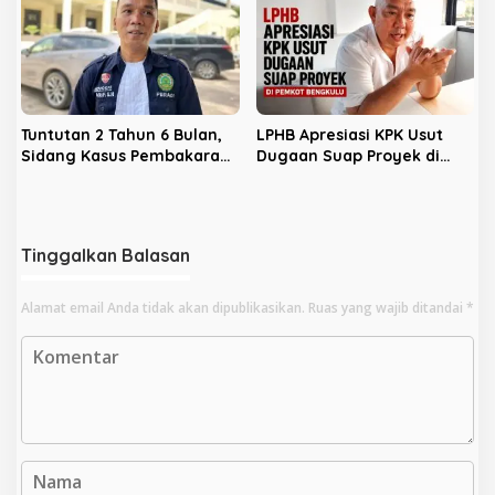
Tuntutan 2 Tahun 6 Bulan,
LPHB Apresiasi KPK Usut
Sidang Kasus Pembakaran
Dugaan Suap Proyek di
Mantan Pacar Masuki
Pemkot Bengkulu
Agenda Pledoi
Tinggalkan Balasan
Alamat email Anda tidak akan dipublikasikan.
Ruas yang wajib ditandai
*