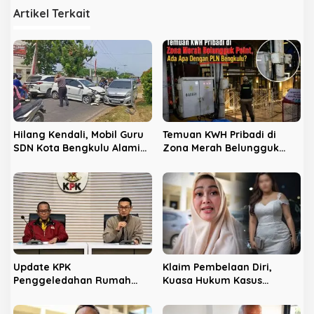
a
Artikel Terkait
s
i
p
o
s
Hilang Kendali, Mobil Guru
Temuan KWH Pribadi di
SDN Kota Bengkulu Alami
Zona Merah Belungguk
Tabrakan Beruntun di
Point, Ada Apa Dengan PLN
Lampu Merah
Bengkulu?
Update KPK
Klaim Pembelaan Diri,
Penggeledahan Rumah
Kuasa Hukum Kasus
Kadis PUPR Kota Bengkulu
Pembakaran Instruktur
Gym Optimistis Bebas