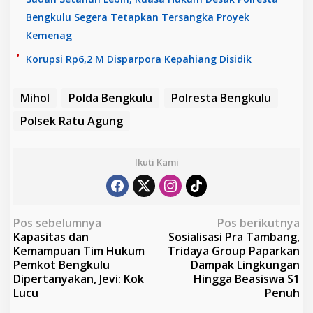
Bengkulu Segera Tetapkan Tersangka Proyek
Kemenag
Korupsi Rp6,2 M Disparpora Kepahiang Disidik
Mihol
Polda Bengkulu
Polresta Bengkulu
Polsek Ratu Agung
Ikuti Kami
N
Pos sebelumnya
Pos berikutnya
Kapasitas dan
Sosialisasi Pra Tambang,
a
Kemampuan Tim Hukum
Tridaya Group Paparkan
v
Pemkot Bengkulu
Dampak Lingkungan
Dipertanyakan, Jevi: Kok
Hingga Beasiswa S1
i
Lucu
Penuh
g