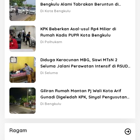
Bengkulu Alami Tabrakan Beruntun di
Lampu Merah
Di Kota Bengkulu
KPK Beberkan Asal-usul Rp4 Miliar di
Rumah Kadis PUPR Kota Bengkulu
Di Polhukam
Diduga Keracunan MBG, Siswi MTsN 2
Seluma Jalani Perawatan Intensif di RSUD
Tais
Di Seluma
Giliran Rumah Mantan Pj Wali Kota Arif
Gunadi Digeledah KPK, Sinyal Pengusutan
Meluas
Di Bengkulu
Ragam