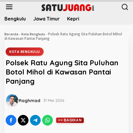
L
e
w
Bengkulu
Jawa Timur
Kepri
a
t
i
Polsek Ratu Agung Sita Puluhan Botol Mihol
Beranda
-
Kota Bengkulu
-
k
di Kawasan Pantai Panjang
e
k
KOTA BENGKULU
o
Polsek Ratu Agung Sita Puluhan
n
t
Botol Mihol di Kawasan Pantai
e
Panjang
n
Raghmad
31 Mei 2026