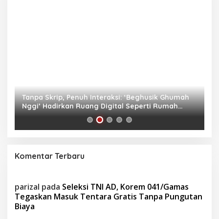
as
Tanpa Skrip, Penuh Interaksi: ‘Beghusik Ghumah
W
Nggi’ Hadirkan Ruang Digital Seperti Rumah
Us
Sendiri
Komentar Terbaru
parizal
pada
Seleksi TNI AD, Korem 041/Gamas
Tegaskan Masuk Tentara Gratis Tanpa Pungutan
Biaya