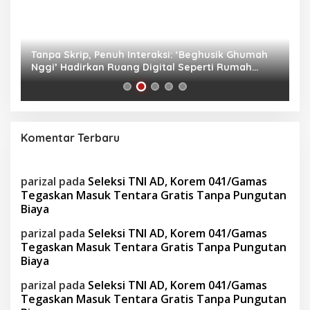
as
Tanpa Skrip, Penuh Interaksi: ‘Beghusik Ghumah
W
Nggi’ Hadirkan Ruang Digital Seperti Rumah
Us
Sendiri
Komentar Terbaru
parizal
pada
Seleksi TNI AD, Korem 041/Gamas
Tegaskan Masuk Tentara Gratis Tanpa Pungutan
Biaya
parizal
pada
Seleksi TNI AD, Korem 041/Gamas
Tegaskan Masuk Tentara Gratis Tanpa Pungutan
Biaya
parizal
pada
Seleksi TNI AD, Korem 041/Gamas
Tegaskan Masuk Tentara Gratis Tanpa Pungutan