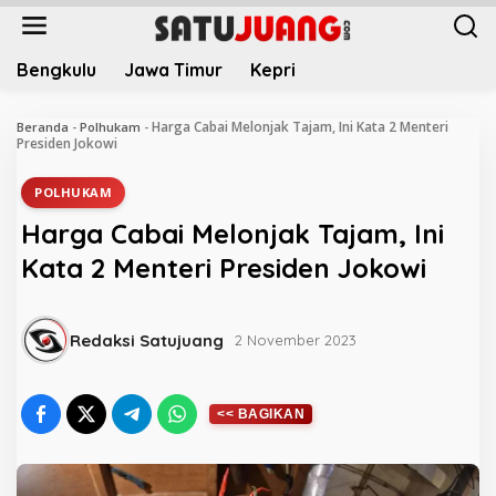
L
e
w
Bengkulu
Jawa Timur
Kepri
a
t
i
Harga Cabai Melonjak Tajam, Ini Kata 2 Menteri
Beranda
-
Polhukam
-
k
Presiden Jokowi
e
k
POLHUKAM
o
Harga Cabai Melonjak Tajam, Ini
n
t
Kata 2 Menteri Presiden Jokowi
e
n
Redaksi Satujuang
2 November 2023