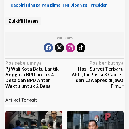
Kapolri Hingga Panglima TNI Dipanggil Presiden
Zulkifli Hasan
Ikuti Kami
N
Pos sebelumnya
Pos berikutnya
Pj Wali Kota Batu Lantik
Hasil Survei Terbaru
a
Anggota BPD untuk 4
ARCI, Ini Posisi 3 Capres
v
Desa dan BPD Antar
dan Cawapres di Jawa
Waktu untuk 2 Desa
Timur
i
g
Artikel Terkait
a
s
i
p