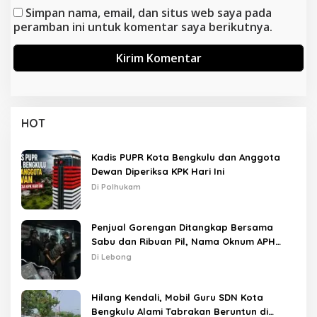
Simpan nama, email, dan situs web saya pada
peramban ini untuk komentar saya berikutnya.
HOT
Kadis PUPR Kota Bengkulu dan Anggota
Dewan Diperiksa KPK Hari Ini
Di Polhukam
Penjual Gorengan Ditangkap Bersama
Sabu dan Ribuan Pil, Nama Oknum APH
Disebut Saat Interogasi
Di Lebong
Hilang Kendali, Mobil Guru SDN Kota
Bengkulu Alami Tabrakan Beruntun di