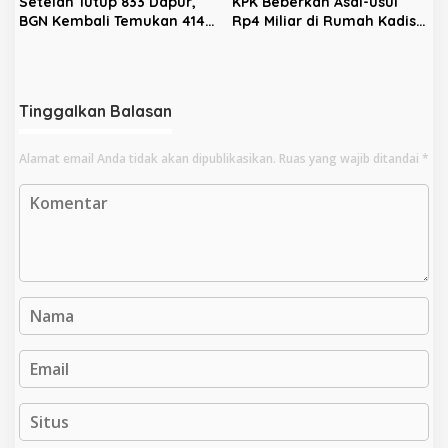
Setelah Tutup 833 Dapur,
KPK Beberkan Asal-usul
BGN Kembali Temukan 414
Rp4 Miliar di Rumah Kadis
Dapur Bermasalah dan
PUPR Kota Bengkulu
‘Double Account’, Amankan
Rp311,2 Miliar
Tinggalkan Balasan
Alamat email Anda tidak akan dipublikasikan.
Ruas yang wajib ditandai
*