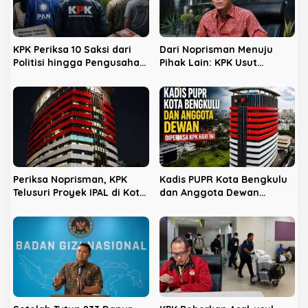
o
s
KPK Periksa 10 Saksi dari
Dari Noprisman Menuju
Politisi hingga Pengusaha
Pihak Lain: KPK Usut
Kost di Kota Bengkulu
Dugaan Pengondisian
Proyek di Pemkot Bengkulu
Periksa Noprisman, KPK
Kadis PUPR Kota Bengkulu
Telusuri Proyek IPAL di Kota
dan Anggota Dewan
Bengkulu
Diperiksa KPK Hari Ini