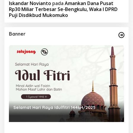
Iskandar Novianto
pada
Amankan Dana Pusat
Rp30 Miliar Terbesar Se-Bengkulu, Waka I DPRD
Puji Disdikbud Mukomuko
Banner
Selamat Hari Raya Idulfitri 1446H/2025
P
Ra