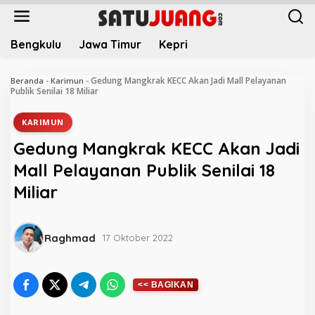
L
e
w
Bengkulu
Jawa Timur
Kepri
a
t
i
Gedung Mangkrak KECC Akan Jadi Mall Pelayanan
Beranda
-
Karimun
-
k
Publik Senilai 18 Miliar
e
k
KARIMUN
o
Gedung Mangkrak KECC Akan Jadi
n
t
Mall Pelayanan Publik Senilai 18
e
Miliar
n
Raghmad
17 Oktober 2022