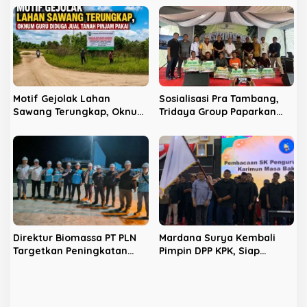
Kejaksaan
dan Prioritaskan Tenaga
Kerja Lokal
Motif Gejolak Lahan
Sosialisasi Pra Tambang,
Sawang Terungkap, Oknum
Tridaya Group Paparkan
Guru Diduga Jual Tanah
Dampak Lingkungan
Pinjam Pakai
Hingga Beasiswa S1 Penuh
Direktur Biomassa PT PLN
Mardana Surya Kembali
Targetkan Peningkatan
Pimpin DPP KPK, Siap
Cofiring Biomassa PLTU
Wujudkan Perubahan
Karimun Hingga 40.000
Nyata di Karimun
Ton/Tahun