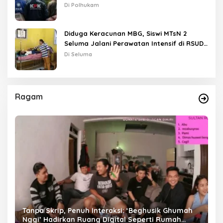
Di Polhukam
Diduga Keracunan MBG, Siswi MTsN 2
Seluma Jalani Perawatan Intensif di RSUD
Tais
Di Seluma
Ragam
as
Tanpa Skrip, Penuh Interaksi: ‘Beghusik Ghumah
W
Nggi’ Hadirkan Ruang Digital Seperti Rumah
Us