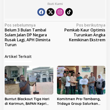
Ikuti Kami
N
Pos sebelumnya
Pos berikutnya
Belum 3 Bulan Tambal
Pemkab Kaur Optimis
a
Sulam Jalan DP Negara
Turunkan Angka
v
Rusak Lagi, APH Diminta
Kemikinan Ekstrem
Turun
i
g
Artikel Terkait
a
s
i
p
o
s
Buntut Blackout Tiga Hari
Komitmen Pra-Tambang,
di Karimun, BAPAN Kepri
Tridaya Group Salurkan
Resmi Seret ULP PLN ke
Bantuan Rumah Ibadah